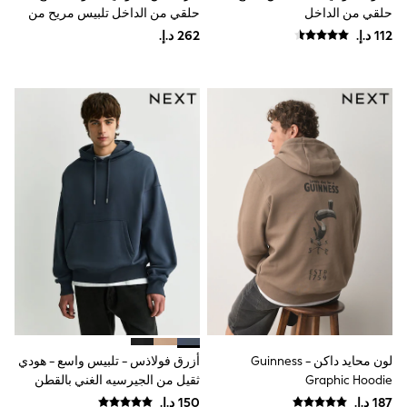
Mint Velvet
حلقي من الداخل
حلقي من الداخل تلبيس مريح من
Monsoon
The Set
River Island
SCHOOWEAR
All Boys Schoolwear
Shoes
Trousers
Shorts
Shirts
Polo Shirts
Sweatshirts & Jumpers
Coats & Jackets
Underwear
Socks
Multipacks
All Boys Sport & Swimwear
Trainers & Pumps
Swimwear
Tops
Shorts
Joggers
لون محايد داكن - Guinness
أزرق فولاذس - تلبيس واسع - هودي
adidas
Graphic Hoodie
ثقيل من الجيرسيه الغني بالقطن
Nike
All Girls Schoolwear