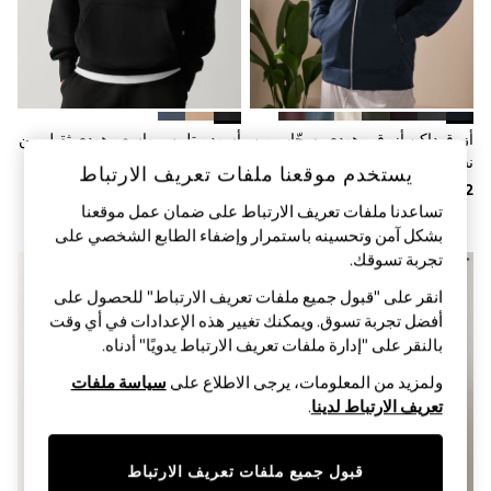
Sandals & Sliders
Jumpsuits & Playsuits
Shorts & Skirts
Sun Safe
Sun Hats & Caps
Sunglasses
Women's Holiday Shop
أزرق داكن أزرق - هودي بسحّاب من
أسود - تلبيس واسع - هودي ثقيل من
Women's Travel Styles
نسيج حلقي من الداخل
الجيرسيه الغني بالقطن
Dresses
يستخدم موقعنا ملفات تعريف الارتباط
Occasionwear
تساعدنا ملفات تعريف الارتباط على ضمان عمل موقعنا
Linen Collection
Tops & T-Shirts
بشكل آمن وتحسينه باستمرار وإضفاء الطابع الشخصي على
Cover Ups & Kaftans
تجربة تسوقك.‏
Sandals
Swimwear
انقر على "قبول جميع ملفات تعريف الارتباط" للحصول على
Jumpsuits & Playsuits
أفضل تجربة تسوق. ويمكنك تغيير هذه الإعدادات في أي وقت
Beachwear
بالنقر على "إدارة ملفات تعريف الارتباط يدويًا" أدناه.
Skirts
Trousers
ولمزيد من المعلومات، يرجى الاطلاع على
سياسة ملفات
Sunglasses
تعريف الارتباط لدينا
.
Sun Hats & Caps
Resort Styles
Boys' Holiday Shop
قبول جميع ملفات تعريف الارتباط
Boys' Travel Styles