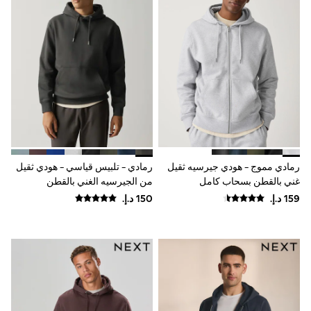
Smiggle
Vans
Vanilla Underground
Eastpak
Bags & Backpacks
Caps
Belts
Jumpers
Polo Shirts
All Girls Sports & Swimwear
T-Shirts
Bags & Backpacks
رمادي مموج - هودي جيرسيه ثقيل
رمادي - تلبيس قياسي - هودي ثقيل
Lunchboxes
Caps
غني بالقطن بسحاب كامل
من الجيرسيه الغني بالقطن
Bags
Blouses
Shirts
Polo Shirts
GIRLS
E-Gift Card
New In
New In from Next
All Girl's New In