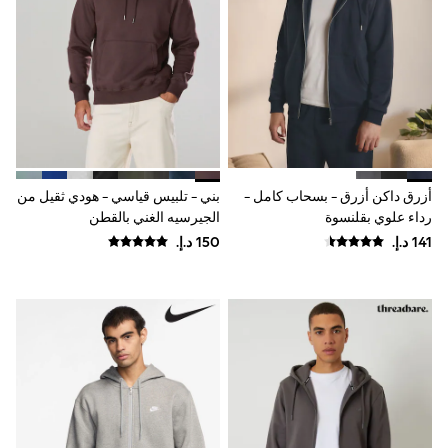
0-2 years
3-5 years
6-8 years
9-11 years
12-14 years
15+ years
All Clothing
Coats & Jackets
Dresses
Holiday Shop
Jeans
أزرق داكن أزرق - بسحاب كامل -
بني - تلبيس قياسي - هودي ثقيل من
Jumpsuits & Playsuits
رداء علوي بقلنسوة
الجيرسيه الغني بالقطن
Kid's Top Picks
Top & Bottom Sets
Summer Dresses
Polka Dots
THE SET
World Cup
Knitwear
Loungewear
Nightwear & Pyjamas
Occasionwear
Pants & Leggings
Schoolwear