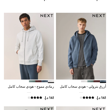
Shoes
Dresses
Trousers
Skirts
Shirts
Polo Shirts
Sweatshirts
Cardigans
Coats & Jackets
Underwear
Socks & Tights
Multipacks
All Girls Sports & Swimwear
Trainers & Pumps
Swimwear
Tops
Leggings
Shorts
أزرق بترولي - هودي سحاب كامل
رمادي مموج - هودي سحاب كامل
Joggers
adidas
Nike
Shop All
Shoes