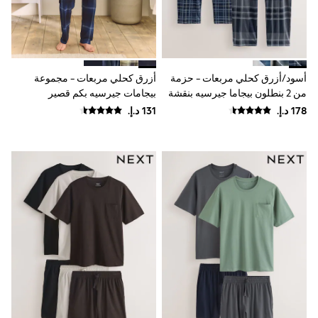
Mint Velvet
Monsoon
River Island
SCHOOWEAR
All Boys Schoolwear
Shoes
أسود/أزرق كحلي مربعات - حزمة
أزرق كحلي مربعات - مجموعة
Trousers
من 2 بنطلون بيجاما جيرسيه بنقشة
بيجامات جيرسيه بكم قصير
Shorts
مربعات
Shirts
Polo Shirts
Sweatshirts & Jumpers
Coats & Jackets
Underwear
Socks
Multipacks
All Boys Sport & Swimwear
Trainers & Pumps
Swimwear
Tops
Shorts
Joggers
adidas
Nike
All Girls Schoolwear