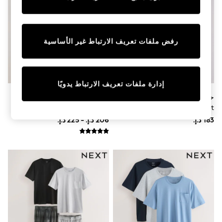
Sunset Styles
Occasionwear
Sets & Outfits
Linen Collection
رفض ملفات تعريف الارتباط غير الأساسية
Tops & T-Shirts
Shirts
Polo Shirts
Swimwear
Shorts
إدارة ملفات تعريف الارتباط يدويًا
Sandals & Clogs
حزمة من 3 بيجامات جيرسيه من
أخضر مريمي/رمادي فاتح - حزمة
Sun Safe
The Set
من 2 بيجاما شورت جيرسيه
Rash Vests
Sun Hats & Caps
Sunglasses
Baby Holiday Shop
Baby Summer Nightwear
Occasionwear
Dresses
Sets & Outfits
Rompers
Sandals
Swimwear
Sun Hats & Caps