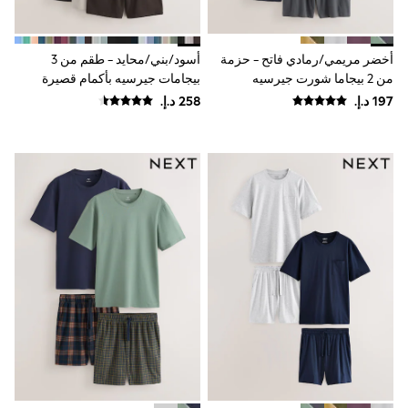
Shoes
Dresses
Trousers
أخضر مريمي/رمادي فاتح - حزمة
أسود/بني/محايد - طقم من 3
Skirts
من 2 بيجاما شورت جيرسيه
بيجامات جيرسيه بأكمام قصيرة
Shirts
Polo Shirts
Sweatshirts
Cardigans
Coats & Jackets
Underwear
Socks & Tights
Multipacks
All Girls Sports & Swimwear
Trainers & Pumps
Swimwear
Tops
Leggings
Shorts
Joggers
adidas
Nike
Shop All
Shoes