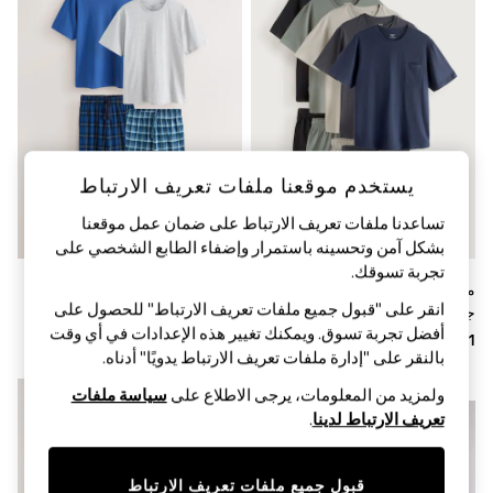
Sandals & Sliders
Jumpsuits & Playsuits
Shorts & Skirts
Sun Safe
Sun Hats & Caps
Sunglasses
Women's Holiday Shop
Women's Travel Styles
Dresses
يستخدم موقعنا ملفات تعريف الارتباط
Occasionwear
Linen Collection
تساعدنا ملفات تعريف الارتباط على ضمان عمل موقعنا
Tops & T-Shirts
بشكل آمن وتحسينه باستمرار وإضفاء الطابع الشخصي على
Cover Ups & Kaftans
تجربة تسوقك.‏
Sandals
متعدد الألوان - طقم من 5 بيجامات
أزرق داكن/رمادي - طقم من 2
Swimwear
انقر على "قبول جميع ملفات تعريف الارتباط" للحصول على
جيرسيه بأكمام قصيرة
بيجامات جيرسيه بأكمام قصيرة
Jumpsuits & Playsuits
أفضل تجربة تسوق. ويمكنك تغيير هذه الإعدادات في أي وقت
Beachwear
بالنقر على "إدارة ملفات تعريف الارتباط يدويًا" أدناه.
Skirts
Trousers
جديدنا
ولمزيد من المعلومات، يرجى الاطلاع على
سياسة ملفات
Sunglasses
تعريف الارتباط لدينا
.
Sun Hats & Caps
Resort Styles
Boys' Holiday Shop
قبول جميع ملفات تعريف الارتباط
Boys' Travel Styles