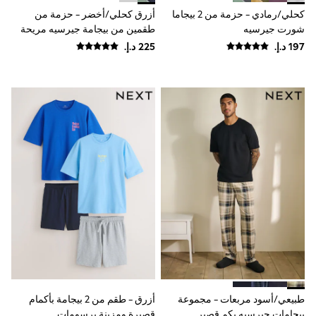
Coats & Jackets
كحلي/رمادي - حزمة من 2 بيجاما
أزرق كحلي/أخضر - حزمة من
Bags & Accessories
شورت جيرسيه
طقمين من بيجامة جيرسيه مريحة
Shirts
بأكمام قصيرة
Polo Shirts
Shop all
Shoes
Coats & Jackets
Bags
Polo Shirts
Blue
Black
White
Grey
Green
Red
All Branded Schoolwear
adidas
Nike
Baker by Ted Baker
Hype
Kickers
Clarks
طبيعي/أسود مربعات - مجموعة
أزرق - طقم من 2 بيجامة بأكمام
Trutex
Start Rite
بيجامات جيرسيه بكم قصير
قصيرة ومزينة برسومات