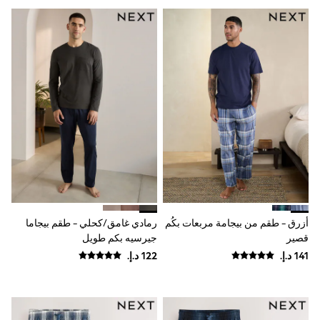
0-2 years
3-5 years
6-8 years
9-11 years
12-14 years
15+ years
All Clothing
Coats & Jackets
Dresses
Holiday Shop
Jeans
Jumpsuits & Playsuits
Kid's Top Picks
Top & Bottom Sets
Summer Dresses
Polka Dots
THE SET
أزرق - طقم من بيجامة مربعات بكُم
رمادي غامق/كحلي - طقم بيجاما
World Cup
قصير
جيرسيه بكم طويل
Knitwear
Loungewear
Nightwear & Pyjamas
Occasionwear
Pants & Leggings
Schoolwear