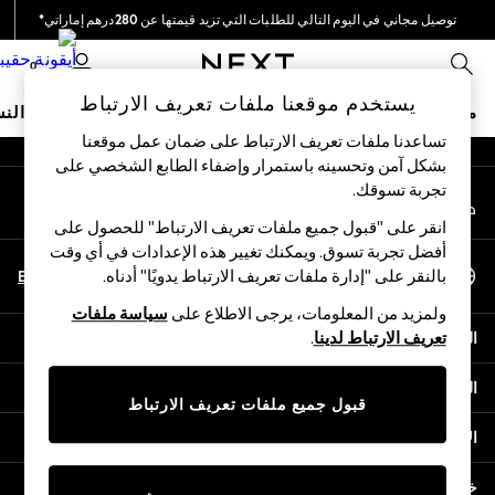
توصيل مجاني في اليوم التالي للطلبات التي تزيد قيمتها عن 280درهم إماراتي*
An error occurred on client
نحن نقوم بدفع جميع الرسوم
0
شبكاتنا الاجتماعية
يستخدم موقعنا ملفات تعريف الارتباط
متجر العطلات
ملابس مدرسية
البنات
الأولاد
البيبي
النس
تساعدنا ملفات تعريف الارتباط على ضمان عمل موقعنا
بشكل آمن وتحسينه باستمرار وإضفاء الطابع الشخصي على
HOLIDAY SHOP
تجربة تسوقك.‏
حسابي
Holiday Shop
قم بتسجيل الدخول إلى حسابك
Modest Holiday Outfits
انقر على "قبول جميع ملفات تعريف الارتباط" للحصول على
Sunset Styles
أفضل تجربة تسوق. ويمكنك تغيير هذه الإعدادات في أي وقت
اختر اللغة
Summer Nightwear
En
Ar
بالنقر على "إدارة ملفات تعريف الارتباط يدويًا" أدناه.
العربية
Occasionwear
ولمزيد من المعلومات، يرجى الاطلاع على
سياسة ملفات
Girls
المساعدة
تعريف الارتباط لدينا
.
Girls' Holiday Shop
Girls' Travel Styles
الخصوصية والحقوق القانونية
Sunset Styles
قبول جميع ملفات تعريف الارتباط
Dresses
الأقسام
Occasionwear
Sets & Outfits
خدمات أخرى