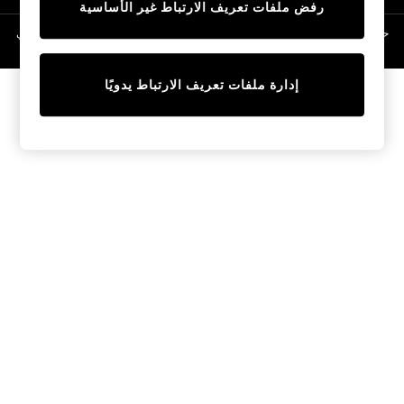
رفض ملفات تعريف الارتباط غير الأساسية
Linen Collection
Swimwear & Beachwear
حقوق الطبع والنشر محفوظة © لصالح 2026 Next General Trading LLC. مسجلة في
دبي. رقم الشركة 1202472
Tops & T-Shirts
Sandals & Sliders
إدارة ملفات تعريف الارتباط يدويًا
Jumpsuits & Playsuits
Shorts & Skirts
Sun Safe
Sun Hats & Caps
Sunglasses
Women's Holiday Shop
Women's Travel Styles
Dresses
Occasionwear
Linen Collection
Tops & T-Shirts
Cover Ups & Kaftans
Sandals
Swimwear
Jumpsuits & Playsuits