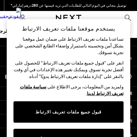
توصيل مجاني في اليوم التالي للطلبات التي تزيد قيمتها عن 280درهم إماراتي*
An error occurred on client
نحن نقوم بدفع جميع الرسوم
0
شبكاتنا الاجتماعية
يستخدم موقعنا ملفات تعريف الارتباط
ملابس مدرسية
البنات
الأولاد
البيبي
النساء
الرج
تساعدنا ملفات تعريف الارتباط على ضمان عمل موقعنا
بشكل آمن وتحسينه باستمرار وإضفاء الطابع الشخصي على
HOLIDAY SHOP
تجربة تسوقك.‏
حسابي
Holiday Shop
قم بتسجيل الدخول إلى حسابك
Modest Holiday Outfits
انقر على "قبول جميع ملفات تعريف الارتباط" للحصول على
Sunset Styles
أفضل تجربة تسوق. ويمكنك تغيير هذه الإعدادات في أي وقت
اختر اللغة
Summer Nightwear
En
Ar
بالنقر على "إدارة ملفات تعريف الارتباط يدويًا" أدناه.
العربية
Occasionwear
ولمزيد من المعلومات، يرجى الاطلاع على
سياسة ملفات
Girls
المساعدة
تعريف الارتباط لدينا
.
Girls' Holiday Shop
Girls' Travel Styles
الخصوصية والحقوق القانونية
Sunset Styles
قبول جميع ملفات تعريف الارتباط
Dresses
الأقسام
Occasionwear
Sets & Outfits
خدمات أخرى