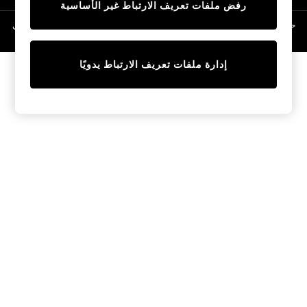
رفض ملفات تعريف الارتباط غير الأساسية
Linen Collection
Swimwear & Beachwear
حقوق الطبع والنشر محفوظة © لصالح 2026 Next General Trading LLC. مسجلة في
دبي. رقم الشركة 1202472
Tops & T-Shirts
Sandals & Sliders
إدارة ملفات تعريف الارتباط يدويًا
Jumpsuits & Playsuits
Shorts & Skirts
Sun Safe
Sun Hats & Caps
Sunglasses
Women's Holiday Shop
Women's Travel Styles
Dresses
Occasionwear
Linen Collection
Tops & T-Shirts
Cover Ups & Kaftans
Sandals
Swimwear
Jumpsuits & Playsuits