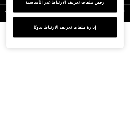
رفض ملفات تعريف الارتباط غير الأساسية
Linen Collection
Swimwear & Beachwear
حقوق الطبع والنشر محفوظة © لصالح 2026 Next General Trading LLC. مسجلة في
دبي. رقم الشركة 1202472
Tops & T-Shirts
Sandals & Sliders
إدارة ملفات تعريف الارتباط يدويًا
Jumpsuits & Playsuits
Shorts & Skirts
Sun Safe
Sun Hats & Caps
Sunglasses
Women's Holiday Shop
Women's Travel Styles
Dresses
Occasionwear
Linen Collection
Tops & T-Shirts
Cover Ups & Kaftans
Sandals
Swimwear
Jumpsuits & Playsuits