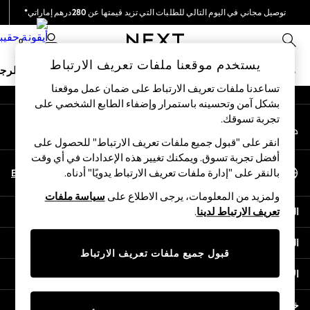
توصيل مجاني في اليوم التالي للطلبات التي تزيد قيمتها عن 280درهم إماراتي*
An error occurred on client
نحن نقوم بدفع جميع الرسوم
0
شبكاتنا الاجتماعية
يستخدم موقعنا ملفات تعريف الارتباط
ملابس مدرسية
البنات
الأولاد
البيبي
النساء
الرج
تساعدنا ملفات تعريف الارتباط على ضمان عمل موقعنا
بشكل آمن وتحسينه باستمرار وإضفاء الطابع الشخصي على
HOLIDAY SHOP
تجربة تسوقك.‏
حسابي
Holiday Shop
قم بتسجيل الدخول إلى حسابك
Modest Holiday Outfits
انقر على "قبول جميع ملفات تعريف الارتباط" للحصول على
Sunset Styles
أفضل تجربة تسوق. ويمكنك تغيير هذه الإعدادات في أي وقت
اختر اللغة
Summer Nightwear
En
Ar
بالنقر على "إدارة ملفات تعريف الارتباط يدويًا" أدناه.
العربية
Occasionwear
ولمزيد من المعلومات، يرجى الاطلاع على
سياسة ملفات
Girls
المساعدة
تعريف الارتباط لدينا
.
Girls' Holiday Shop
Girls' Travel Styles
الخصوصية والحقوق القانونية
Sunset Styles
قبول جميع ملفات تعريف الارتباط
Dresses
الأقسام
Occasionwear
Sets & Outfits
خدمات أخرى