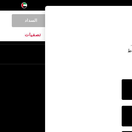
السداد
0
المنتجات المنزلية
الماركات
تصفيات
اط
En
Ar
خدمات أخرى
الإعلام والصحافة
الشركة
وظائف NEXT
برنامج الشركاء الخاص بنا