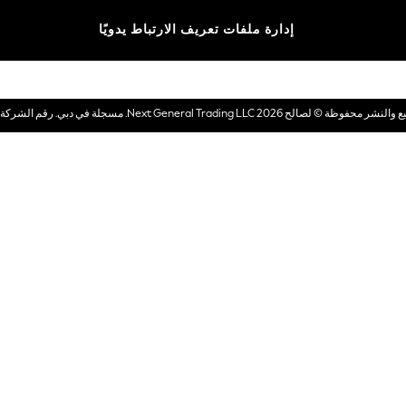
الماركات
إدارة ملفات تعريف الارتباط يدويًا
بطاقات هدايا إلكترونية
© لصالح 2026 Next General Trading LLC. مسجلة في دبي. رقم الشركة 1202472