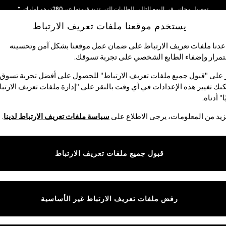
توصيل مجاني في اليوم التالي للطلبات التي تزيد قيمتها عن 280درهم إماراتي*
يستخدم موقعنا ملفات تعريف الارتباط
نحن نقوم بدفع جميع الرسوم
شبكاتنا الاجتماعية
دنا ملفات تعريف الارتباط على ضمان عمل موقعنا بشكل آمن وتحسينه
مرار وإضفاء الطابع الشخصي على تجربة تسوقك.‏
الأولاد
البيبي
النساء
الرجال
 على "قبول جميع ملفات تعريف الارتباط" للحصول على أفضل تجربة تسوق.
نك تغيير هذه الإعدادات في أي وقت بالنقر على "إدارة ملفات تعريف الارتب
اختر اللغة
ا" أدناه.
العربية
يد من المعلومات، يرجى الاطلاع على
سياسة ملفات تعريف الارتباط لدينا
.
قوق القانونية
الأقسام
ية وملفات تعريف الارتباط
نسائي
قبول جميع ملفات تعريف الارتباط
كام
رجالي
عريف الارتباط بشكل فردي
الأولاد
البنات
رفض ملفات تعريف الارتباط غير الأساسية
المنتجات المنزلية
البيبي