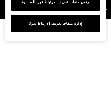
رفض ملفات تعريف الارتباط غير الأساسية
Linen Collection
Swimwear & Beachwear
حقوق الطبع والنشر محفوظة © لصالح 2026 Next General Trading LLC. مسجلة في
دبي. رقم الشركة 1202472
Tops & T-Shirts
Sandals & Sliders
إدارة ملفات تعريف الارتباط يدويًا
Jumpsuits & Playsuits
Shorts & Skirts
Sun Safe
Sun Hats & Caps
Sunglasses
Women's Holiday Shop
Women's Travel Styles
Dresses
Occasionwear
Linen Collection
Tops & T-Shirts
Cover Ups & Kaftans
Sandals
Swimwear
Jumpsuits & Playsuits