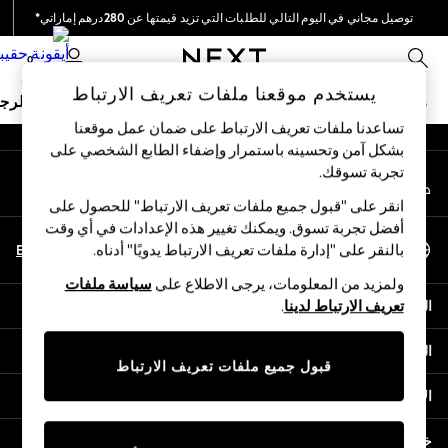
توصيل مجاني في اليوم التالي للطلبات التي تزيد قيمتها عن 280درهم إماراتي*
An error occurred on client
نحن نقوم بدفع جميع الرسوم
0
شبكاتنا الاجتماعية
يستخدم موقعنا ملفات تعريف الارتباط
ملابس مدرسية
البنات
الأولاد
البيبي
النساء
الرج
تساعدنا ملفات تعريف الارتباط على ضمان عمل موقعنا
بشكل آمن وتحسينه باستمرار وإضفاء الطابع الشخصي على
HOLIDAY SHOP
تجربة تسوقك.‏
حسابي
Holiday Shop
قم بتسجيل الدخول إلى حسابك
Modest Holiday Outfits
انقر على "قبول جميع ملفات تعريف الارتباط" للحصول على
Sunset Styles
أفضل تجربة تسوق. ويمكنك تغيير هذه الإعدادات في أي وقت
اختر اللغة
Summer Nightwear
En
Ar
بالنقر على "إدارة ملفات تعريف الارتباط يدويًا" أدناه.
العربية
Occasionwear
ولمزيد من المعلومات، يرجى الاطلاع على
سياسة ملفات
Girls
المساعدة
تعريف الارتباط لدينا
.
Girls' Holiday Shop
Girls' Travel Styles
الخصوصية والحقوق القانونية
Sunset Styles
قبول جميع ملفات تعريف الارتباط
Dresses
الأقسام
Occasionwear
Sets & Outfits
خدمات أخرى