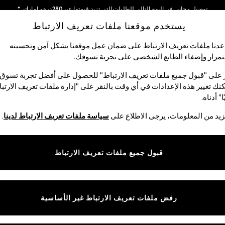
توصيل مجاني في اليوم التالي للطلبات التي تزيد قيمتها عن 280درهم إماراتي*
يستخدم موقعنا ملفات تعريف الارتباط
نحن نقوم بدفع جميع الرسوم
شبكاتنا الاجتماعية
دنا ملفات تعريف الارتباط على ضمان عمل موقعنا بشكل آمن وتحسينه
مرار وإضفاء الطابع الشخصي على تجربة تسوقك.‏
الأولاد
البيبي
النساء
الرجال
 على "قبول جميع ملفات تعريف الارتباط" للحصول على أفضل تجربة تسوق.
نك تغيير هذه الإعدادات في أي وقت بالنقر على "إدارة ملفات تعريف الارتب
اختر اللغة
ا" أدناه.
العربية
يد من المعلومات، يرجى الاطلاع على
سياسة ملفات تعريف الارتباط لدينا
.
قوق القانونية
الأقسام
ية وملفات تعريف الارتباط
نسائي
قبول جميع ملفات تعريف الارتباط
كام
رجالي
عريف الارتباط بشكل فردي
الأولاد
البنات
رفض ملفات تعريف الارتباط غير الأساسية
المنتجات المنزلية
البيبي