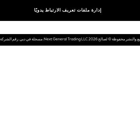
الماركات
إدارة ملفات تعريف الارتباط يدويًا
بطاقات هدايا إلكترونية
© لصالح 2026 Next General Trading LLC. مسجلة في دبي. رقم الشركة 1202472