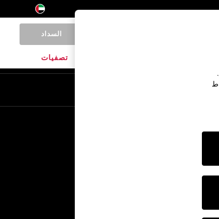
السداد
0
المنتجات المنزلية
الماركات
تصفيات
اط
En
Ar
خدمات أخرى
الإعلام والصحافة
الشركة
وظائف NEXT
برنامج الشركاء الخاص بنا