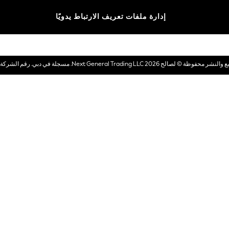
الماركات
إدارة ملفات تعريف الارتباط يدويًا
بطاقات هدايا إلكترونية
© لصالح 2026 Next General Trading LLC. مسجلة في دبي. رقم الشركة 1202472