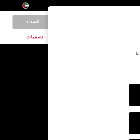
السداد
0
المنتجات المنزلية
الماركات
تصفيات
اط
En
Ar
خدمات أخرى
الإعلام والصحافة
الشركة
وظائف NEXT
برنامج الشركاء الخاص بنا