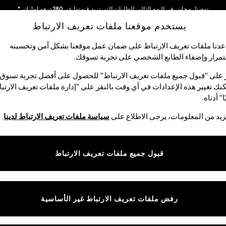
توصيل مجاني في اليوم التالي للطلبات التي تزيد قيمتها عن 280درهم إماراتي*
يستخدم موقعنا ملفات تعريف الارتباط
نحن نقوم بدفع جميع الرسوم
شبكاتنا الاجتماعية
دنا ملفات تعريف الارتباط على ضمان عمل موقعنا بشكل آمن وتحسينه
مرار وإضفاء الطابع الشخصي على تجربة تسوقك.‏
لبيبي
النساء
الرجال
متجر العطلات
 على "قبول جميع ملفات تعريف الارتباط" للحصول على أفضل تجربة تسوق.
نك تغيير هذه الإعدادات في أي وقت بالنقر على "إدارة ملفات تعريف الارتب
اختر اللغة
ا" أدناه.
العربية
يد من المعلومات، يرجى الاطلاع على
سياسة ملفات تعريف الارتباط لدينا
.
قوق القانونية
الأقسام
ية وملفات تعريف الارتباط
نسائي
قبول جميع ملفات تعريف الارتباط
كام
رجالي
عريف الارتباط بشكل فردي
الأولاد
البنات
رفض ملفات تعريف الارتباط غير الأساسية
المنتجات المنزلية
البيبي