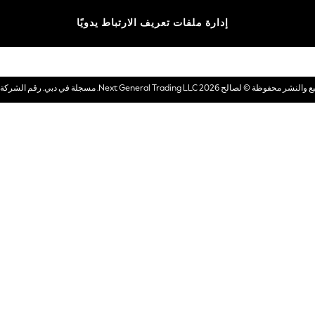
الماركات
إدارة ملفات تعريف الارتباط يدويًا
بطاقات هدايا إلكترونية
© لصالح 2026 Next General Trading LLC. مسجلة في دبي. رقم الشركة 1202472