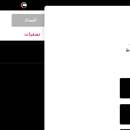
السداد
0
المنتجات المنزلية
الماركات
تصفيات
اط
En
Ar
خدمات أخرى
الإعلام والصحافة
الشركة
وظائف NEXT
برنامج الشركاء الخاص بنا