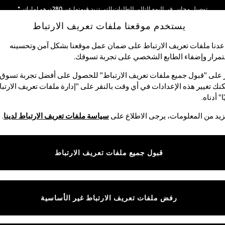
توصيل مجاني في اليوم التالي للطلبات التي تزيد قيمتها عن 280درهم إماراتي*
يستخدم موقعنا ملفات تعريف الارتباط
نحن نقوم بدفع جميع الرسوم
شبكاتنا الاجتماعية
دنا ملفات تعريف الارتباط على ضمان عمل موقعنا بشكل آمن وتحسينه
مرار وإضفاء الطابع الشخصي على تجربة تسوقك.‏
الأولاد
البيبي
النساء
الرجال
 على "قبول جميع ملفات تعريف الارتباط" للحصول على أفضل تجربة تسوق.
نك تغيير هذه الإعدادات في أي وقت بالنقر على "إدارة ملفات تعريف الارتب
اختر اللغة
ا" أدناه.
العربية
يد من المعلومات، يرجى الاطلاع على
سياسة ملفات تعريف الارتباط لدينا
.
قوق القانونية
الأقسام
ية وملفات تعريف الارتباط
نسائي
قبول جميع ملفات تعريف الارتباط
كام
رجالي
عريف الارتباط بشكل فردي
الأولاد
البنات
رفض ملفات تعريف الارتباط غير الأساسية
المنتجات المنزلية
البيبي