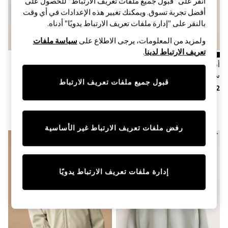
انقر على "قبول جميع ملفات تعريف الارتباط" للحصول على
Sandals & Sliders
Jumpsuits & Playsuits
أفضل تجربة تسوق. ويمكنك تغيير هذه الإعدادات في أي وقت
Shorts & Skirts
بالنقر على "إدارة ملفات تعريف الارتباط يدويًا" أدناه.
Sun Safe
ولمزيد من المعلومات، يرجى الاطلاع على
سياسة ملفات
Sun Hats & Caps
Sunglasses
تعريف الارتباط لدينا
.
Women's Holiday Shop
أسود - نسيج متداخل - سترة بومبر
أسود - سترة Anorak مضادة للماء
Women's Travel Styles
سمارت (3 - 16 سنة)
ومبطنة بالصوف (3-17 سنة)
Dresses
قبول جميع ملفات تعريف الارتباط
Occasionwear
Linen Collection
Tops & T-Shirts
Cover Ups & Kaftans
Sandals
رفض ملفات تعريف الارتباط غير الأساسية
Swimwear
Jumpsuits & Playsuits
Beachwear
Skirts
إدارة ملفات تعريف الارتباط يدويًا
Trousers
Sunglasses
Sun Hats & Caps
Resort Styles
Boys' Holiday Shop
Boys' Travel Styles