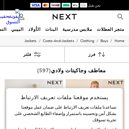
نحن نقبل
احصل على خصم بقيمة 100 درهم إماراتي على أول طلب لك عبر التطبيق*
0
متجر العطلات
ملابس مدرسية
البنات
الأولاد
البيبي
النس
/
/
/
/
Jackets
Coats-And-Jackets
Clothing
Boys
Home
HOLIDAY SHOP
Holiday Shop
Modest Holiday Outfits
فرز
فلتر
Sunset Styles
Summer Nightwear
معاطف وجاكيتات ولادي
(597)
Occasionwear
Girls
Girls' Holiday Shop
Girls' Travel Styles
Sunset Styles
يستخدم موقعنا ملفات تعريف الارتباط
Dresses
Occasionwear
تساعدنا ملفات تعريف الارتباط على ضمان عمل موقعنا
Sets & Outfits
بشكل آمن وتحسينه باستمرار وإضفاء الطابع الشخصي على
Linen Collection
Swimwear & Beachwear
تجربة تسوقك.‏
Tops & T-Shirts