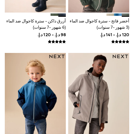
Mint Velvet
Monsoon
River Island
SCHOOWEAR
أخضر فاتح - سترة كاجوال ضد الماء
أزرق داكن - سترة كاجوال ضد الماء
All Boys Schoolwear
(3 شهور -7 سنوات)
(6 شهور -7 سنوات)
Shoes
Trousers
Shorts
Shirts
Polo Shirts
Sweatshirts & Jumpers
Coats & Jackets
Underwear
Socks
Multipacks
All Boys Sport & Swimwear
Trainers & Pumps
Swimwear
Tops
Shorts
Joggers
adidas
Nike
All Girls Schoolwear