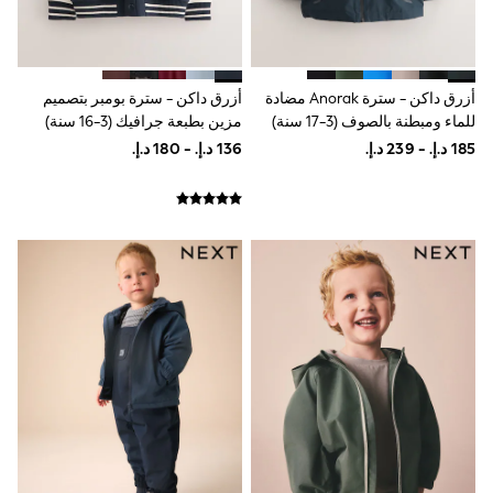
Mens' Holiday Shop
Occasionwear
Shirts
Linen Collection
Polo Shirts
أزرق داكن - سترة Anorak مضادة
أزرق داكن - سترة بومبر بتصميم
Tops & T-Shirts
للماء ومبطنة بالصوف (3-17 سنة)
مزين بطبعة جرافيك (3-16 سنة)
Trousers & Chinos
Jeans
Sandals
Shorts
Swimwear
Hats & Caps
Vests
Sunglasses
Beach Towels
Bags
Travel Bags
Luggage
Angel & Rocket
B by Ted Baker
Baker by Ted Baker
Boden
Lipsy
Love & Roses