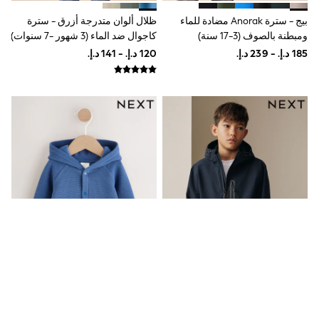
Shoes
بيج - سترة Anorak مضادة للماء
ظلال ألوان متدرجة أزرق - سترة
Dresses
ومبطنة بالصوف (3-17 سنة)
كاجوال ضد الماء (3 شهور -7 سنوات)
Trousers
Skirts
Shirts
Polo Shirts
Sweatshirts
Cardigans
Coats & Jackets
Underwear
Socks & Tights
Multipacks
All Girls Sports & Swimwear
Trainers & Pumps
Swimwear
Tops
Leggings
Shorts
Joggers
adidas
Nike
Shop All
Shoes
أزرق داكن - سترة Anorak مقاومة
أزرق - سترة جيرسيه خفيفة الوزن