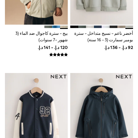
Sunset Styles
Occasionwear
Sets & Outfits
Linen Collection
Tops & T-Shirts
Shirts
أخضر ناعم - نسيج متداخل - سترة
بيج - سترة كاجوال ضد الماء (3
Polo Shirts
بومبر سمارت (3 - 16 سنة)
شهور -7 سنوات)
Swimwear
Shorts
Sandals & Clogs
Sun Safe
Rash Vests
Sun Hats & Caps
Sunglasses
Baby Holiday Shop
Baby Summer Nightwear
Occasionwear
Dresses
Sets & Outfits
Rompers
Sandals
Swimwear
Sun Hats & Caps