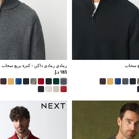
بع سحاب
رمادي رمادي داكن - كنزة بربع سحاب