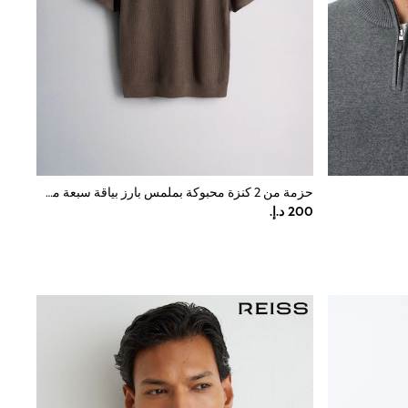
حزمة من 2 كنزة محبوكة بملمس بارز بياقة سبعة من The Set