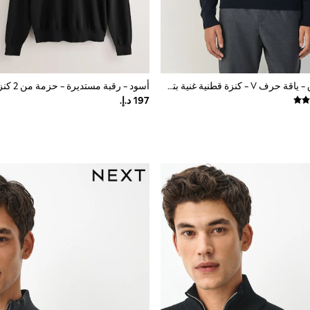
أزرق داكن أزرق - ياقة حرف V - كنزة قطنية غنية بتصميم تلبيس قياسي