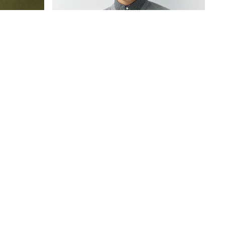
All Girls Schoolwear
Shoes
Dresses
Trousers
Skirts
Shirts
Polo Shirts
Sweatshirts
Cardigans
Coats & Jackets
Underwear
Socks & Tights
Multipacks
All Girls Sports & Swimwear
Trainers & Pumps
Swimwear
رمادي - كنزة بياقة قميص بتصميم مضلع بارز الملمس تلبيس قياسي
أخضر - رداء عُل
Tops
Leggings
Shorts
Joggers
adidas
Nike
جديدنا
جديدنا
Shop All