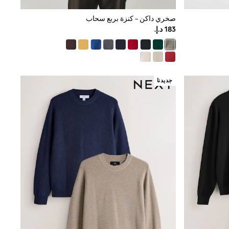
صخري داكن - كنزة بربع سحاب
جديدنا