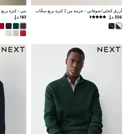
Boys' Travel Styles
Sunset Styles
أزرق كحلي/شوفاني - حزمة من 2 كنزة بربع سحَّاب
بني - كنزة بربع
Occasionwear
Sets & Outfits
Linen Collection
Tops & T-Shirts
Shirts
Polo Shirts
Swimwear
Shorts
Sandals & Clogs
Sun Safe
Rash Vests
Sun Hats & Caps
Sunglasses
Baby Holiday Shop
Baby Summer Nightwear
Occasionwear
Dresses
Sets & Outfits
Rompers
Sandals
Swimwear
Sun Hats & Caps