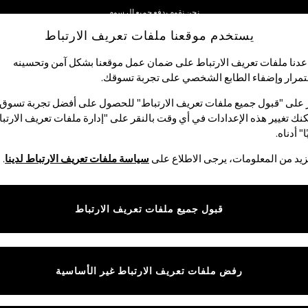
نحن نقوم بدفع جميع الرسوم
يستخدم موقعنا ملفات تعريف الارتباط
نحن نقبل
دنا ملفات تعريف الارتباط على ضمان عمل موقعنا بشكل آمن وتحسينه
مرار وإضفاء الطابع الشخصي على تجربة تسوقك.‏
الأولاد
البيبي
النساء
الرجال
 على "قبول جميع ملفات تعريف الارتباط" للحصول على أفضل تجربة تسوق.
نك تغيير هذه الإعدادات في أي وقت بالنقر على "إدارة ملفات تعريف الارتب
ا" أدناه.
بلوفرات رجالية
(1116)
يد من المعلومات، يرجى الاطلاع على
سياسة ملفات تعريف الارتباط لدينا
.
ا. يمكنك تنسيقها مع السترات لمظهر كاجوال أنيق في غير أيام العمل، بتصاميم أن
قبول جميع ملفات تعريف الارتباط
ساسية في الفترة الانتقالية بين الفصول. مع التصاميم الراقية لهذا الموسم، تص
Bar
بحافة رقبة
جاكيت ياقة مع
رقبة سبعة
سادة
ألوان م
مستديرة
سحاب
رفض ملفات تعريف الارتباط غير الأساسية