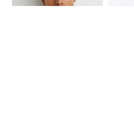
أحمر Rooibos - كنزة صوف ميرينو بياقة قمعية بنصف سحاب موديل Blackhall من Reiss