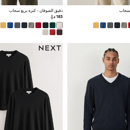
 سحاب
دقيق الشوفان - كنزة بربع سحاب