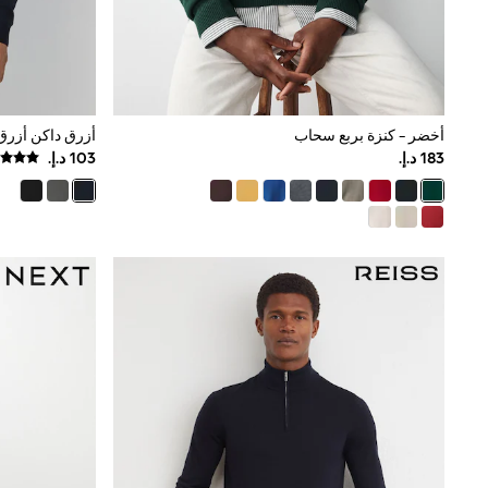
Mens' Holiday Shop
Occasionwear
Shirts
Linen Collection
Polo Shirts
Tops & T-Shirts
أخضر - كنزة بربع سحاب
Trousers & Chinos
Jeans
Sandals
Shorts
Swimwear
Hats & Caps
Vests
Sunglasses
Beach Towels
Bags
Travel Bags
Luggage
Angel & Rocket
B by Ted Baker
Baker by Ted Baker
Boden
Lipsy