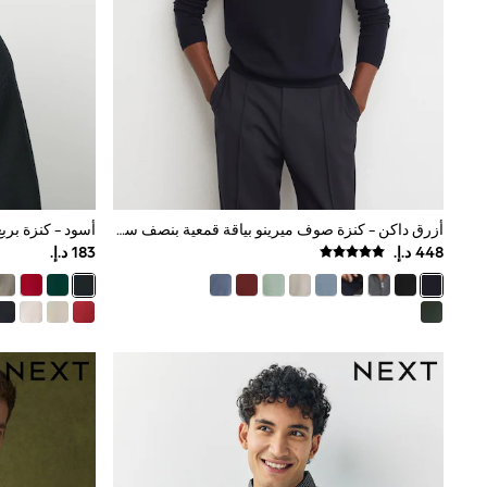
Love & Roses
Mint Velvet
Monsoon
River Island
SCHOOWEAR
All Boys Schoolwear
Shoes
Trousers
Shorts
Shirts
Polo Shirts
أزرق داكن - كنزة صوف ميرينو بياقة قمعية بنصف سحاب موديل Blackhall من Reiss
أسود - كنزة بر
Sweatshirts & Jumpers
Coats & Jackets
Underwear
Socks
Multipacks
All Boys Sport & Swimwear
Trainers & Pumps
Swimwear
Tops
Shorts
Joggers
adidas
Nike