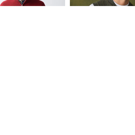
وي من الصوف محبوك بلا أكمام
أحمر عنابي - كنزة بربع سحاب
جديدنا