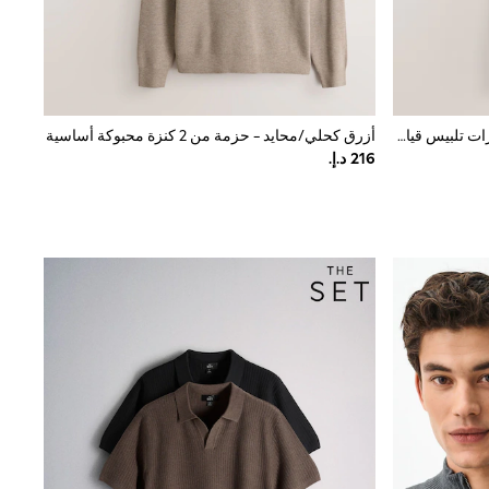
أسود - رقبة مستديرة - حزمة من 2 كنزات تلبيس قياسي غنية بالقطن
أزرق كحلي/محايد - حزمة من 2 كنزة محبوكة أساسية