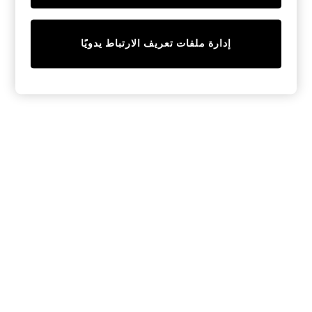
Sunset Styles
Occasionwear
Sets & Outfits
إدارة ملفات تعريف الارتباط يدويًا
Linen Collection
Tops & T-Shirts
Shirts
Polo Shirts
Swimwear
Shorts
Sandals & Clogs
Sun Safe
Rash Vests
Sun Hats & Caps
Sunglasses
Baby Holiday Shop
Baby Summer Nightwear
Occasionwear
Dresses
Sets & Outfits
Rompers
Sandals
Swimwear
Sun Hats & Caps