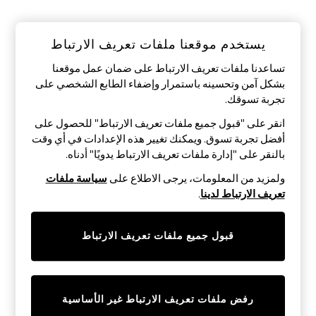
Sandals & Sliders
Jumpsuits & Playsuits
Shorts & Skirts
يستخدم موقعنا ملفات تعريف الارتباط
Sun Safe
Sun Hats & Caps
تساعدنا ملفات تعريف الارتباط على ضمان عمل موقعنا
Sunglasses
Women's Holiday Shop
بشكل آمن وتحسينه باستمرار وإضفاء الطابع الشخصي على
Women's Travel Styles
تجربة تسوقك.‏
Dresses
انقر على "قبول جميع ملفات تعريف الارتباط" للحصول على
Occasionwear
Linen Collection
أفضل تجربة تسوق. ويمكنك تغيير هذه الإعدادات في أي وقت
Tops & T-Shirts
بالنقر على "إدارة ملفات تعريف الارتباط يدويًا" أدناه.
Cover Ups & Kaftans
Sandals
ولمزيد من المعلومات، يرجى الاطلاع على
سياسة ملفات
Swimwear
تعريف الارتباط لدينا
.
Jumpsuits & Playsuits
Beachwear
Skirts
قبول جميع ملفات تعريف الارتباط
Trousers
Sunglasses
Sun Hats & Caps
Resort Styles
Boys' Holiday Shop
رفض ملفات تعريف الارتباط غير الأساسية
Boys' Travel Styles