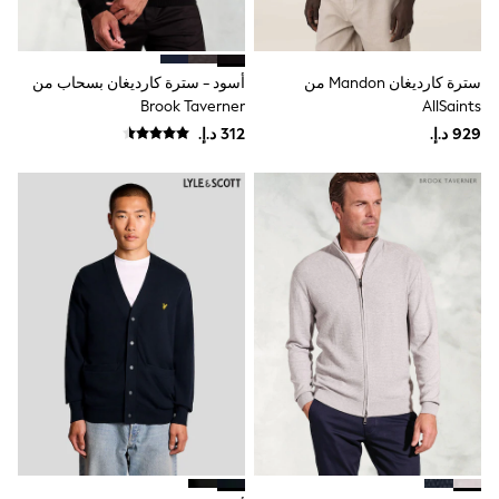
Smiggle
Vans
Vanilla Underground
Eastpak
سترة كارديغان Mandon من
أسود - سترة كارديغان بسحاب من
Bags & Backpacks
Brook Taverner
AllSaints
Caps
Belts
Jumpers
Polo Shirts
All Girls Sports & Swimwear
T-Shirts
Bags & Backpacks
Lunchboxes
Caps
Bags
Blouses
Shirts
Polo Shirts
GIRLS
E-Gift Card
New In
New In from Next
All Girl's New In