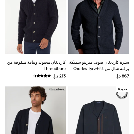
Shoes
Dresses
Trousers
Skirts
Shirts
Polo Shirts
Sweatshirts
Cardigans
Coats & Jackets
Underwear
Socks & Tights
سترة كارديغان صوف ميرينو سميكة
كارديغان محبوك وبياقة ملفوفة من
Multipacks
برقبة شال من Charles Tyrwhitt
Threadbare
All Girls Sports & Swimwear
Trainers & Pumps
Swimwear
جديدنا
Tops
Leggings
Shorts
Joggers
adidas
Nike
Shop All
Shoes