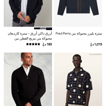
Coats & Jackets
Bags & Accessories
Shirts
Polo Shirts
Shop all
Shoes
Coats & Jackets
Bags
سترة بليزر محبوكة من Fred Perry
أزرق داكن أزرق - سترة كارديغان
Polo Shirts
محبوكة من مزيج القطن من
Blue
Threadbare
Black
White
Grey
Green
Red
All Branded Schoolwear
adidas
Nike
Baker by Ted Baker
Hype
Kickers
Clarks
Trutex
Start Rite