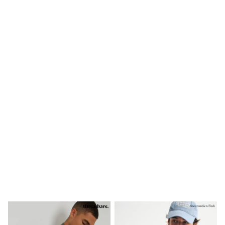
Mens' Holiday Shop
Occasionwear
Shirts
Linen Collection
Polo Shirts
Tops & T-Shirts
Trousers & Chinos
Jeans
Sandals
Shorts
Swimwear
Hats & Caps
Vests
Sunglasses
Beach Towels
Bags
Travel Bags
Luggage
Angel & Rocket
B by Ted Baker
Baker by Ted Baker
Boden
Lipsy
Love & Roses