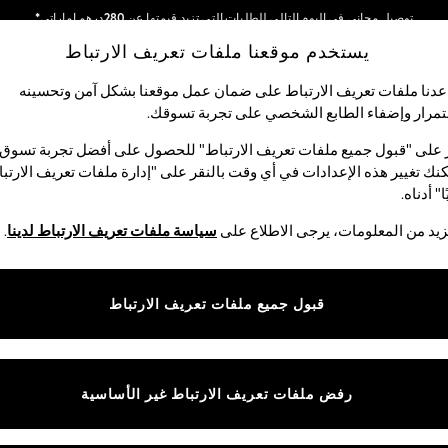
توصيل مجاني في اليوم التالي للطلبات التي تزيد قيمتها عن 280درهم إماراتي*
يستخدم موقعنا ملفات تعريف الارتباط
نحن نقوم بدفع جميع الرسوم
شبكاتنا الاجتماعية
دنا ملفات تعريف الارتباط على ضمان عمل موقعنا بشكل آمن وتحسينه
مرار وإضفاء الطابع الشخصي على تجربة تسوقك.‏
لبيبي
النساء
الرجال
متجر العطلات
 على "قبول جميع ملفات تعريف الارتباط" للحصول على أفضل تجربة تسوق.
نك تغيير هذه الإعدادات في أي وقت بالنقر على "إدارة ملفات تعريف الارتب
اختر اللغة
ا" أدناه.
العربية
يد من المعلومات، يرجى الاطلاع على
سياسة ملفات تعريف الارتباط لدينا
.
قوق القانونية
الأقسام
ية وملفات تعريف الارتباط
نسائي
قبول جميع ملفات تعريف الارتباط
كام
رجالي
عريف الارتباط بشكل فردي
الأولاد
البنات
رفض ملفات تعريف الارتباط غير الأساسية
المنتجات المنزلية
البيبي