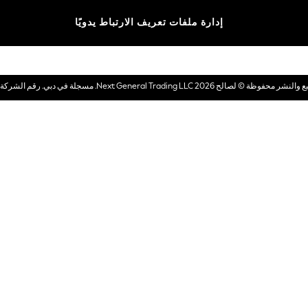
الماركات
إدارة ملفات تعريف الارتباط يدويًا
بطاقات هدايا إلكترونية
© لصالح 2026 Next General Trading LLC. مسجلة في دبي. رقم الشركة 1202472