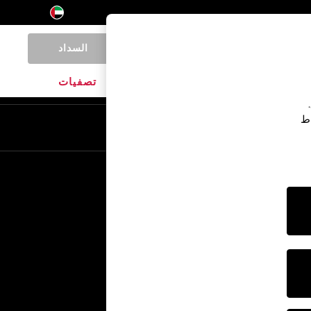
السداد
0
المنتجات المنزلية
الماركات
تصفيات
اط
En
Ar
خدمات أخرى
الإعلام والصحافة
الشركة
وظائف NEXT
برنامج الشركاء الخاص بنا