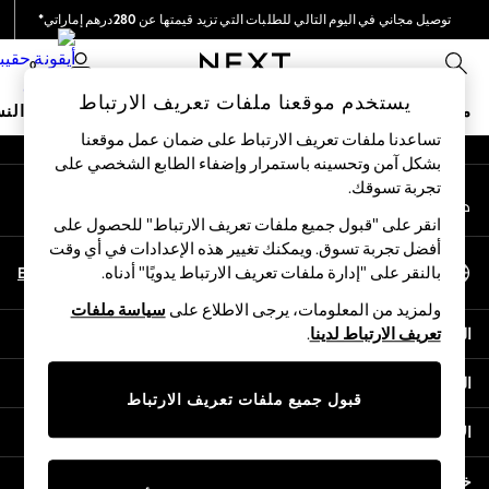
توصيل مجاني في اليوم التالي للطلبات التي تزيد قيمتها عن 280درهم إماراتي*
An error occurred on client
نحن نقوم بدفع جميع الرسوم
0
شبكاتنا الاجتماعية
يستخدم موقعنا ملفات تعريف الارتباط
متجر العطلات
ملابس مدرسية
البنات
الأولاد
البيبي
النس
تساعدنا ملفات تعريف الارتباط على ضمان عمل موقعنا
بشكل آمن وتحسينه باستمرار وإضفاء الطابع الشخصي على
HOLIDAY SHOP
تجربة تسوقك.‏
حسابي
Holiday Shop
قم بتسجيل الدخول إلى حسابك
Modest Holiday Outfits
انقر على "قبول جميع ملفات تعريف الارتباط" للحصول على
Sunset Styles
أفضل تجربة تسوق. ويمكنك تغيير هذه الإعدادات في أي وقت
اختر اللغة
Summer Nightwear
En
Ar
بالنقر على "إدارة ملفات تعريف الارتباط يدويًا" أدناه.
العربية
Occasionwear
ولمزيد من المعلومات، يرجى الاطلاع على
سياسة ملفات
Girls
المساعدة
تعريف الارتباط لدينا
.
Girls' Holiday Shop
Girls' Travel Styles
الخصوصية والحقوق القانونية
Sunset Styles
قبول جميع ملفات تعريف الارتباط
Dresses
الأقسام
Occasionwear
Sets & Outfits
خدمات أخرى