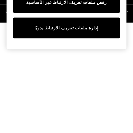
رفض ملفات تعريف الارتباط غير الأساسية
Linen Collection
Swimwear & Beachwear
حقوق الطبع والنشر محفوظة © لصالح 2026 Next General Trading LLC. مسجلة في
دبي. رقم الشركة 1202472
Tops & T-Shirts
Sandals & Sliders
إدارة ملفات تعريف الارتباط يدويًا
Jumpsuits & Playsuits
Shorts & Skirts
Sun Safe
Sun Hats & Caps
Sunglasses
Women's Holiday Shop
Women's Travel Styles
Dresses
Occasionwear
Linen Collection
Tops & T-Shirts
Cover Ups & Kaftans
Sandals
Swimwear
Jumpsuits & Playsuits