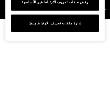
رفض ملفات تعريف الارتباط غير الأساسية
Linen Collection
Swimwear & Beachwear
حقوق الطبع والنشر محفوظة © لصالح 2026 Next General Trading LLC. مسجلة في
دبي. رقم الشركة 1202472
Tops & T-Shirts
Sandals & Sliders
إدارة ملفات تعريف الارتباط يدويًا
Jumpsuits & Playsuits
Shorts & Skirts
Sun Safe
Sun Hats & Caps
Sunglasses
Women's Holiday Shop
Women's Travel Styles
Dresses
Occasionwear
Linen Collection
Tops & T-Shirts
Cover Ups & Kaftans
Sandals
Swimwear
Jumpsuits & Playsuits