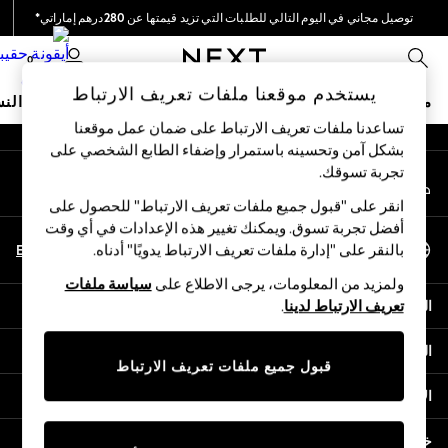
توصيل مجاني في اليوم التالي للطلبات التي تزيد قيمتها عن 280درهم إماراتي*
An error occurred on client
نحن نقوم بدفع جميع الرسوم
0
شبكاتنا الاجتماعية
يستخدم موقعنا ملفات تعريف الارتباط
متجر العطلات
ملابس مدرسية
البنات
الأولاد
البيبي
النس
تساعدنا ملفات تعريف الارتباط على ضمان عمل موقعنا
بشكل آمن وتحسينه باستمرار وإضفاء الطابع الشخصي على
HOLIDAY SHOP
تجربة تسوقك.‏
حسابي
Holiday Shop
قم بتسجيل الدخول إلى حسابك
Modest Holiday Outfits
انقر على "قبول جميع ملفات تعريف الارتباط" للحصول على
Sunset Styles
أفضل تجربة تسوق. ويمكنك تغيير هذه الإعدادات في أي وقت
اختر اللغة
Summer Nightwear
En
Ar
بالنقر على "إدارة ملفات تعريف الارتباط يدويًا" أدناه.
العربية
Occasionwear
ولمزيد من المعلومات، يرجى الاطلاع على
سياسة ملفات
Girls
المساعدة
تعريف الارتباط لدينا
.
Girls' Holiday Shop
Girls' Travel Styles
الخصوصية والحقوق القانونية
Sunset Styles
قبول جميع ملفات تعريف الارتباط
Dresses
الأقسام
Occasionwear
Sets & Outfits
خدمات أخرى