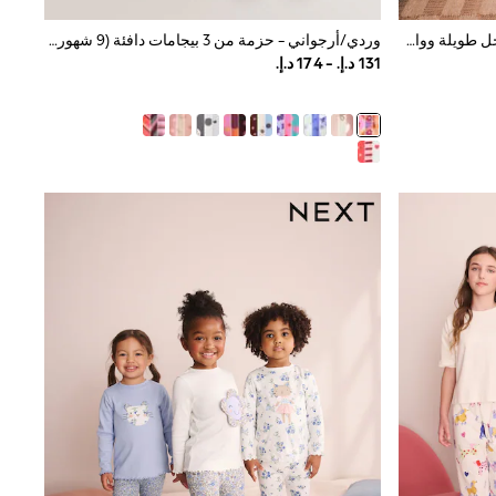
وردي/أزرق - حزمة من 3 بيجامات بأرجل طويلة وواسعة (3-16 سنة)
وردي/أرجواني - حزمة من 3 بيجامات دافئة (9 شهور-12 سنة)