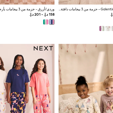
وردي/أحمر Galentines - حزمة من 3 بيجامات دافئة (9 شهور-12 سنة)