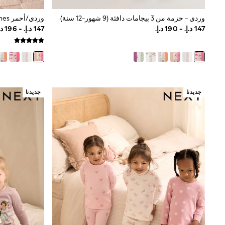
Boys' Travel Styles
Sunset Styles
وردي - حزمة من 3 بيجامات دافئة (9 شهور-12 سنة)
Occasionwear
Sets & Outfits
Linen Collection
Tops & T-Shirts
Shirts
Polo Shirts
Swimwear
Shorts
جديدنا
جديدنا
Sandals & Clogs
Sun Safe
Rash Vests
Sun Hats & Caps
Sunglasses
Baby Holiday Shop
Baby Summer Nightwear
Occasionwear
Dresses
Sets & Outfits
Rompers
Sandals
Swimwear
Sun Hats & Caps