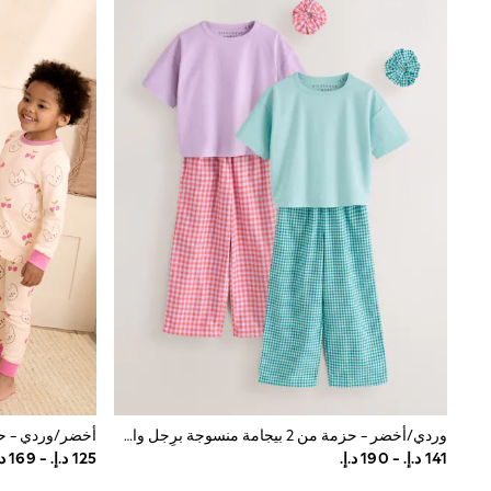
All Girls Schoolwear
Shoes
Dresses
Trousers
Skirts
Shirts
Polo Shirts
Sweatshirts
Cardigans
Coats & Jackets
Underwear
Socks & Tights
Multipacks
All Girls Sports & Swimwear
Trainers & Pumps
Swimwear
Tops
Leggings
Shorts
Joggers
adidas
وردي/أخضر - حزمة من 2 بيجامة منسوجة برِجل واسعة (3 - 16 سنة)
Nike
Shop All