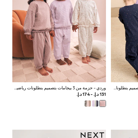
بنفسجي فاتح - حزمة من 3 بيجامات بتصميم بنطلونات رياضية (9 شهور-12 سنة)
وردي - حزمة من 3 بيجامات بتصميم بنطلونات رياضية (9 شهور-12 سنة)