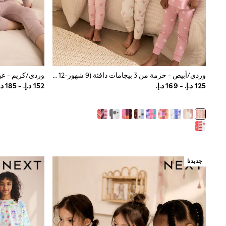
Mens' Holiday Shop
Occasionwear
Shirts
Linen Collection
Polo Shirts
Tops & T-Shirts
Trousers & Chinos
وردي/أبيض - حزمة من 3 بيجامات دافئة (9 شهور-12 سنة)
Jeans
Sandals
Shorts
Swimwear
Hats & Caps
Vests
Sunglasses
Beach Towels
Bags
جديدنا
Travel Bags
Luggage
Angel & Rocket
B by Ted Baker
Baker by Ted Baker
Boden
Lipsy