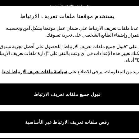
نحن نقوم بدفع جميع الرسوم
يستخدم موقعنا ملفات تعريف الارتباط
نحن نقبل
دنا ملفات تعريف الارتباط على ضمان عمل موقعنا بشكل آمن وتحسينه
مرار وإضفاء الطابع الشخصي على تجربة تسوقك.‏
لبيبي
النساء
الرجال
متجر العطلات
 على "قبول جميع ملفات تعريف الارتباط" للحصول على أفضل تجربة تسوق.
نك تغيير هذه الإعدادات في أي وقت بالنقر على "إدارة ملفات تعريف الارتب
ا" أدناه.
بيجامات للفتيات
(650)
يد من المعلومات، يرجى الاطلاع على
سياسة ملفات تعريف الارتباط لدينا
.
حة للبنات. من أطقم البيجامات المريحة المزودة بأزرار إلى الفساتين الليلية 
 والتيشرتات، والبيجامات بقطعة واحدة، والمجموعات المتعددة لتكون الفتيات م
قبول جميع ملفات تعريف الارتباط
الأرواب
ملابس النوم
أحذية منزلية
قطع واحدة
ملابس نوم
رفض ملفات تعريف الارتباط غير الأساسية