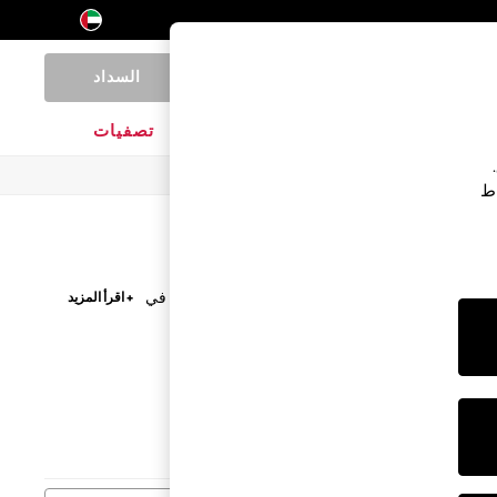
السداد
0
المنتجات المنزلية
الماركات
تصفيات
اط
الخفيفة من القطن، هذه الأنماط ستجعلك تجدين صعوبة في
+ اقرأ المزيد
ستعدات لكل ليلة من الأسبوع.
متجر الشخصيات
مستلزمات فراش
الأطفال