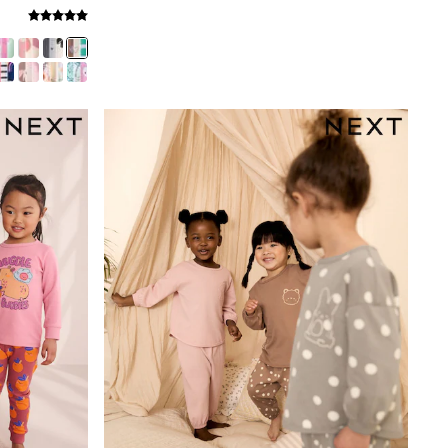
Shoes
Coats & Jackets
Bags & Accessories
Shirts
Polo Shirts
Shop all
Shoes
Coats & Jackets
Bags
Polo Shirts
Blue
Black
White
Grey
Green
Red
All Branded Schoolwear
adidas
Nike
Baker by Ted Baker
Hype
Kickers
Clarks
Trutex