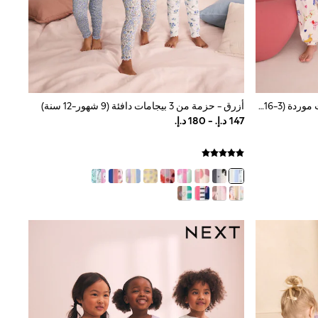
أزرق داكن/أحمر - حزمة من 3 بيجامات موردة (3-16سنة)
أزرق - حزمة من 3 بيجامات دافئة (9 شهور-12 سنة)