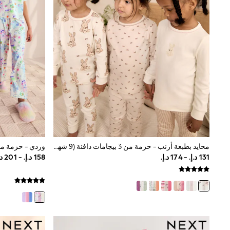
Love & Roses
Mint Velvet
Monsoon
River Island
SCHOOWEAR
All Boys Schoolwear
Shoes
Trousers
Shorts
Shirts
Polo Shirts
Sweatshirts & Jumpers
Coats & Jackets
Underwear
Socks
محايد بطبعة أرنب - حزمة من 3 بيجامات دافئة (9 شهور-12 سنة)
وردي - حزمة من 3 بيجامات برِجل واسعة (3-6
Multipacks
All Boys Sport & Swimwear
Trainers & Pumps
Swimwear
Tops
Shorts
Joggers
adidas
Nike