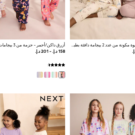
وردي/كريم - عبوة مكونة من عدد 2 بيجامة دافئة بطبعة Disney Princess (9شهور -12سنوات)