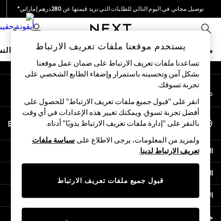
توصيل مجاني في اليوم التالي للطلبات التي تزيد قيمتها عن 280درهم إماراتي*
An error occurred on client
نحن نقوم بدفع جميع الرسوم
0
شبكاتنا الاجتماعية
يستخدم موقعنا ملفات تعريف الارتباط
متجر العطلات
ملابس مدرسية
البنات
الأولاد
البيبي
النس
تساعدنا ملفات تعريف الارتباط على ضمان عمل موقعنا
بشكل آمن وتحسينه باستمرار وإضفاء الطابع الشخصي على
HOLIDAY SHOP
تجربة تسوقك.‏
حسابي
Holiday Shop
قم بتسجيل الدخول إلى حسابك
Modest Holiday Outfits
انقر على "قبول جميع ملفات تعريف الارتباط" للحصول على
Sunset Styles
أفضل تجربة تسوق. ويمكنك تغيير هذه الإعدادات في أي وقت
اختر اللغة
Summer Nightwear
En
Ar
بالنقر على "إدارة ملفات تعريف الارتباط يدويًا" أدناه.
العربية
Occasionwear
ولمزيد من المعلومات، يرجى الاطلاع على
سياسة ملفات
Girls
المساعدة
تعريف الارتباط لدينا
.
Girls' Holiday Shop
Girls' Travel Styles
الخصوصية والحقوق القانونية
Sunset Styles
قبول جميع ملفات تعريف الارتباط
Dresses
الأقسام
Occasionwear
Sets & Outfits
خدمات أخرى