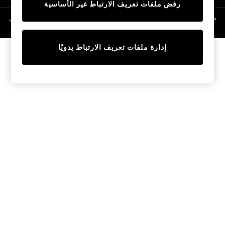
رفض ملفات تعريف الارتباط غير الأساسية
Linen Collection
Swimwear & Beachwear
حقوق الطبع والنشر محفوظة © لصالح 2026 Next General Trading LLC. مسجلة في
دبي. رقم الشركة 1202472
Tops & T-Shirts
Sandals & Sliders
إدارة ملفات تعريف الارتباط يدويًا
Jumpsuits & Playsuits
Shorts & Skirts
Sun Safe
Sun Hats & Caps
Sunglasses
Women's Holiday Shop
Women's Travel Styles
Dresses
Occasionwear
Linen Collection
Tops & T-Shirts
Cover Ups & Kaftans
Sandals
Swimwear
Jumpsuits & Playsuits