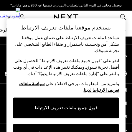
توصيل مجاني في اليوم التالي للطلبات التي تزيد قيمتها عن 280درهم إماراتي*
An error occurred on client
نحن نقوم بدفع جميع الرسوم
0
شبكاتنا الاجتماعية
يستخدم موقعنا ملفات تعريف الارتباط
ملابس مدرسية
البنات
الأولاد
البيبي
النساء
الرج
تساعدنا ملفات تعريف الارتباط على ضمان عمل موقعنا
بشكل آمن وتحسينه باستمرار وإضفاء الطابع الشخصي على
HOLIDAY SHOP
تجربة تسوقك.‏
حسابي
Holiday Shop
قم بتسجيل الدخول إلى حسابك
Modest Holiday Outfits
انقر على "قبول جميع ملفات تعريف الارتباط" للحصول على
Sunset Styles
أفضل تجربة تسوق. ويمكنك تغيير هذه الإعدادات في أي وقت
اختر اللغة
Summer Nightwear
En
Ar
بالنقر على "إدارة ملفات تعريف الارتباط يدويًا" أدناه.
العربية
Occasionwear
ولمزيد من المعلومات، يرجى الاطلاع على
سياسة ملفات
Girls
المساعدة
تعريف الارتباط لدينا
.
Girls' Holiday Shop
Girls' Travel Styles
الخصوصية والحقوق القانونية
Sunset Styles
قبول جميع ملفات تعريف الارتباط
Dresses
الأقسام
Occasionwear
Sets & Outfits
خدمات أخرى