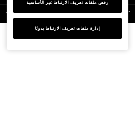
رفض ملفات تعريف الارتباط غير الأساسية
Linen Collection
Swimwear & Beachwear
حقوق الطبع والنشر محفوظة © لصالح 2026 Next General Trading LLC. مسجلة في
دبي. رقم الشركة 1202472
Tops & T-Shirts
Sandals & Sliders
إدارة ملفات تعريف الارتباط يدويًا
Jumpsuits & Playsuits
Shorts & Skirts
Sun Safe
Sun Hats & Caps
Sunglasses
Women's Holiday Shop
Women's Travel Styles
Dresses
Occasionwear
Linen Collection
Tops & T-Shirts
Cover Ups & Kaftans
Sandals
Swimwear
Jumpsuits & Playsuits