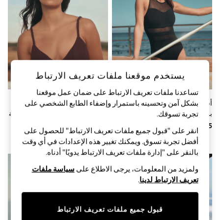
Sandals & Sliders
Jumpsuits & Playsuits
Shorts & Skirts
Sun Safe
Sun Hats & Caps
Sunglasses
Women's Holiday Shop
Women's Travel Styles
يستخدم موقعنا ملفات تعريف الارتباط
Dresses
Occasionwear
تساعدنا ملفات تعريف الارتباط على ضمان عمل موقعنا
Linen Collection
بشكل آمن وتحسينه باستمرار وإضفاء الطابع الشخصي على
أسود بحافة شبكية - بدلة سباحة
بني داكن - بتصميم مجعد - قطعة
Tops & T-Shirts
برقبة عالية للتحكم في البطن
بكيني علوية بسلك سفلي غير مبطنة
تجربة تسوقك.‏
Cover Ups & Kaftans
Sandals
انقر على "قبول جميع ملفات تعريف الارتباط" للحصول على
Swimwear
أفضل تجربة تسوق. ويمكنك تغيير هذه الإعدادات في أي وقت
Jumpsuits & Playsuits
Beachwear
بالنقر على "إدارة ملفات تعريف الارتباط يدويًا" أدناه.
Skirts
ولمزيد من المعلومات، يرجى الاطلاع على
سياسة ملفات
Trousers
Sunglasses
تعريف الارتباط لدينا
.
Sun Hats & Caps
Resort Styles
Boys' Holiday Shop
قبول جميع ملفات تعريف الارتباط
Boys' Travel Styles