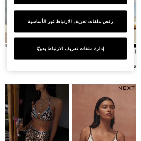
Sunset Styles
Occasionwear
Sets & Outfits
رفض ملفات تعريف الارتباط غير الأساسية
Linen Collection
Tops & T-Shirts
Shirts
Polo Shirts
Swimwear
إدارة ملفات تعريف الارتباط يدويًا
Shorts
أسود - بنطلون ضيق للسباحة
نقشة جلد فهد باللونين الأخضر
Sandals & Clogs
والأسود - توب بكيني سلكي مبطن
Sun Safe
محدد لشكل الجسم
Rash Vests
Sun Hats & Caps
Sunglasses
Baby Holiday Shop
Baby Summer Nightwear
Occasionwear
Dresses
Sets & Outfits
Rompers
Sandals
Swimwear
Sun Hats & Caps