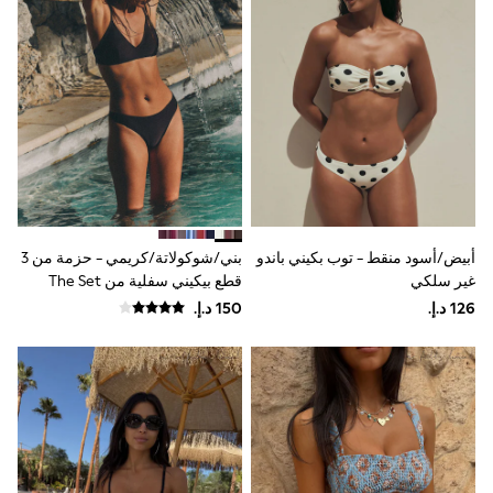
0-2 years
3-5 years
6-8 years
9-11 years
12-14 years
15+ years
All Clothing
Coats & Jackets
Dresses
Holiday Shop
Jeans
Jumpsuits & Playsuits
Kid's Top Picks
أبيض/أسود منقط - توب بكيني باندو
بني/شوكولاتة/كريمي - حزمة من 3
Top & Bottom Sets
غير سلكي
قطع بيكيني سفلية من The Set
Summer Dresses
Polka Dots
THE SET
Knitwear
Loungewear
Nightwear & Pyjamas
Occasionwear
Pants & Leggings
Schoolwear
Sets & Outfits