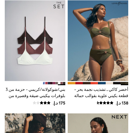
Smiggle
Vans
Vanilla Underground
Eastpak
Bags & Backpacks
Caps
Belts
Jumpers
Polo Shirts
All Girls Sports & Swimwear
T-Shirts
Bags & Backpacks
Lunchboxes
Caps
Bags
Blouses
أخضر كاكي ـ تشذيب نجمة بحر -
بني/شوكولاتة/كريمي - حزمة من 3
Shirts
قطعة بكيني علوية بقوالب حمالة
بلوفرات بيكيني ضيقة وقصيرة من
Polo Shirts
صدر من Love & Roses
The Set
GIRLS
E-Gift Card
New In
New In from Next
All Girl's New In