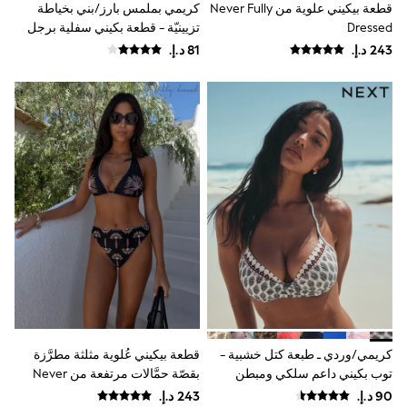
قطعة بيكيني علوية من Never Fully
كريمي بملمس بارز/بني بخياطة
Shoes
Dressed
تزيينيّة - قطعة بكيني سفلية برجل
Dresses
مرتفعة
Trousers
Skirts
Shirts
Polo Shirts
Sweatshirts
Cardigans
Coats & Jackets
Underwear
Socks & Tights
Multipacks
All Girls Sports & Swimwear
Trainers & Pumps
Swimwear
Tops
Leggings
Shorts
Joggers
adidas
كريمي/وردي ـ طبعة كتل خشبية -
قطعة بيكيني عُلوية مثلثة مطرَّزة
Nike
توب بكيني داعم سلكي ومبطن
بقصّة حمَّالات مرتفعة من Never
Shop All
Fully Dressed
Shoes