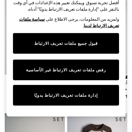
Sandals & Sliders
أفضل تجربة تسوق. ويمكنك تغيير هذه الإعدادات في أي وقت
Jumpsuits & Playsuits
بالنقر على "إدارة ملفات تعريف الارتباط يدويًا" أدناه.
Shorts & Skirts
Sun Safe
ولمزيد من المعلومات، يرجى الاطلاع على
سياسة ملفات
Sun Hats & Caps
تعريف الارتباط لدينا
.
Sunglasses
Women's Holiday Shop
Women's Travel Styles
قبول جميع ملفات تعريف الارتباط
Dresses
Occasionwear
Linen Collection
Tops & T-Shirts
Cover Ups & Kaftans
رفض ملفات تعريف الارتباط غير الأساسية
Sandals
Swimwear
أزرق/كحلي/رمادي/محايد/أبيض -
أسود/بني شوكولاتة/بني رمادي/
Jumpsuits & Playsuits
حزمة من 5 تيشرتات مضلعة بكُم
كريمي - حزمة من 4 تيشِرتات
Beachwear
قصير من The Set
محبوكة بنمط ناعم بياقة بحافة
إدارة ملفات تعريف الارتباط يدويًا
Skirts
مستديرة من The Set
Trousers
Sunglasses
Sun Hats & Caps
Resort Styles
Boys' Holiday Shop
Boys' Travel Styles