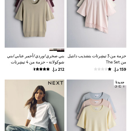
Mens' Holiday Shop
Occasionwear
Shirts
Linen Collection
Polo Shirts
Tops & T-Shirts
Trousers & Chinos
Jeans
Sandals
Shorts
Swimwear
حزمة من 3 تيشِرتات بتشذيب دانتيل
بني صخري/وردي/أحمر عنابي/بني
Hats & Caps
من The Set
شوكولاتة - حزمة من 4 تيشِرتات
Vests
محبوكة بنمط ناعم بياقة بحافة
Sunglasses
مستديرة من The Set
Beach Towels
جديدنا
Bags
Travel Bags
Luggage
Angel & Rocket
B by Ted Baker
Baker by Ted Baker
Boden
Lipsy
Love & Roses