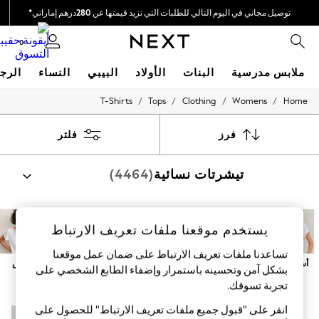
توصيل مجاني في اليوم التالي للطلبات التي تزيد قيمتها عن 280درهم إماراتي*
نحن نقوم بدفع جميع الرسوم
0
ملابس مدرسية
البنات
الأولاد
البيبي
النساء
الرج
/
/
/
/
T-Shirts
Tops
Clothing
Womens
Home
HOLIDAY SHOP
Holiday Shop
Modest Holiday Outfits
فرز
فلتر
Sunset Styles
Summer Nightwear
تيشرتات نسائية
(4464)
Occasionwear
Girls
Girls' Holiday Shop
Girls' Travel Styles
Sunset Styles
يستخدم موقعنا ملفات تعريف الارتباط
Dresses
تساعدنا ملفات تعريف الارتباط على ضمان عمل موقعنا
Occasionwear
أساسيات
تلبيس واسع
طويل
أكمامقصيرة
كُم طويل
أبيض
Sets & Outfits
بشكل آمن وتحسينه باستمرار وإضفاء الطابع الشخصي على
Linen Collection
تجربة تسوقك.‏
Swimwear & Beachwear
Tops & T-Shirts
انقر على "قبول جميع ملفات تعريف الارتباط" للحصول على
جديدنا
جديدنا