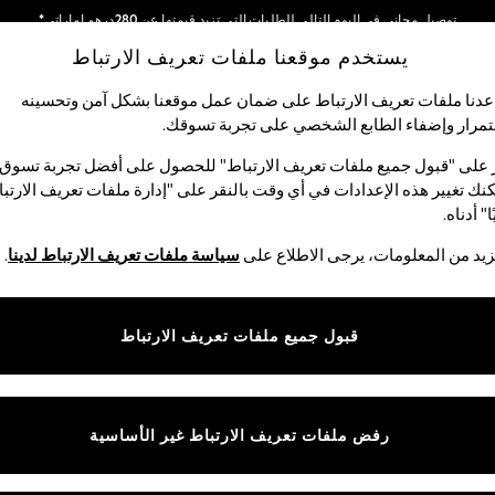
توصيل مجاني في اليوم التالي للطلبات التي تزيد قيمتها عن 280درهم إماراتي*
يستخدم موقعنا ملفات تعريف الارتباط
نحن نقوم بدفع جميع الرسوم
شبكاتنا الاجتماعية
دنا ملفات تعريف الارتباط على ضمان عمل موقعنا بشكل آمن وتحسينه
مرار وإضفاء الطابع الشخصي على تجربة تسوقك.‏
الأولاد
البيبي
النساء
الرجال
 على "قبول جميع ملفات تعريف الارتباط" للحصول على أفضل تجربة تسوق.
نك تغيير هذه الإعدادات في أي وقت بالنقر على "إدارة ملفات تعريف الارتب
اختر اللغة
ا" أدناه.
العربية
يد من المعلومات، يرجى الاطلاع على
سياسة ملفات تعريف الارتباط لدينا
.
قوق القانونية
الأقسام
ية وملفات تعريف الارتباط
نسائي
قبول جميع ملفات تعريف الارتباط
كام
رجالي
عريف الارتباط بشكل فردي
الأولاد
البنات
رفض ملفات تعريف الارتباط غير الأساسية
المنتجات المنزلية
البيبي