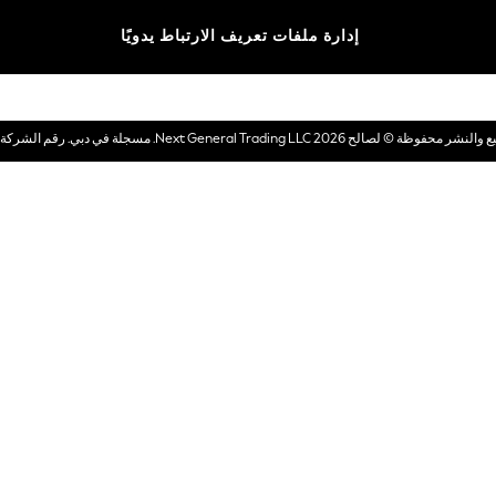
الماركات
إدارة ملفات تعريف الارتباط يدويًا
بطاقات هدايا إلكترونية
© لصالح 2026 Next General Trading LLC. مسجلة في دبي. رقم الشركة 1202472