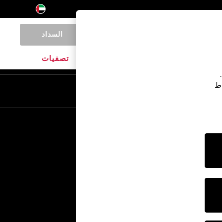
السداد
0
المنتجات المنزلية
الماركات
تصفيات
اط
En
Ar
خدمات أخرى
الإعلام والصحافة
الشركة
وظائف NEXT
برنامج الشركاء الخاص بنا