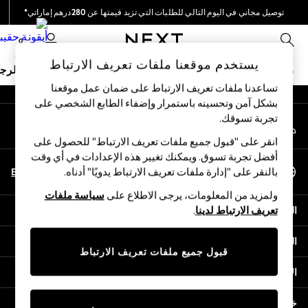
توصيل مجاني في اليوم التالي للطلبات التي تزيد قيمتها عن 280درهم إماراتي*
An error occurred on client
نحن نقوم بدفع جميع الرسوم
0
شبكاتنا الاجتماعية
يستخدم موقعنا ملفات تعريف الارتباط
ملابس مدرسية
البنات
الأولاد
البيبي
النساء
الرج
تساعدنا ملفات تعريف الارتباط على ضمان عمل موقعنا
بشكل آمن وتحسينه باستمرار وإضفاء الطابع الشخصي على
HOLIDAY SHOP
تجربة تسوقك.‏
حسابي
Holiday Shop
قم بتسجيل الدخول إلى حسابك
Modest Holiday Outfits
انقر على "قبول جميع ملفات تعريف الارتباط" للحصول على
Sunset Styles
أفضل تجربة تسوق. ويمكنك تغيير هذه الإعدادات في أي وقت
اختر اللغة
Summer Nightwear
En
Ar
بالنقر على "إدارة ملفات تعريف الارتباط يدويًا" أدناه.
العربية
Occasionwear
ولمزيد من المعلومات، يرجى الاطلاع على
سياسة ملفات
Girls
المساعدة
تعريف الارتباط لدينا
.
Girls' Holiday Shop
Girls' Travel Styles
الخصوصية والحقوق القانونية
Sunset Styles
قبول جميع ملفات تعريف الارتباط
Dresses
الأقسام
Occasionwear
Sets & Outfits
خدمات أخرى