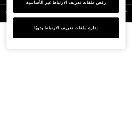
رفض ملفات تعريف الارتباط غير الأساسية
Linen Collection
Swimwear & Beachwear
حقوق الطبع والنشر محفوظة © لصالح 2026 Next General Trading LLC. مسجلة في
دبي. رقم الشركة 1202472
Tops & T-Shirts
Sandals & Sliders
إدارة ملفات تعريف الارتباط يدويًا
Jumpsuits & Playsuits
Shorts & Skirts
Sun Safe
Sun Hats & Caps
Sunglasses
Women's Holiday Shop
Women's Travel Styles
Dresses
Occasionwear
Linen Collection
Tops & T-Shirts
Cover Ups & Kaftans
Sandals
Swimwear
Jumpsuits & Playsuits