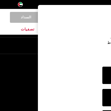
السداد
0
المنتجات المنزلية
الماركات
تصفيات
اط
En
Ar
خدمات أخرى
الإعلام والصحافة
الشركة
وظائف NEXT
برنامج الشركاء الخاص بنا