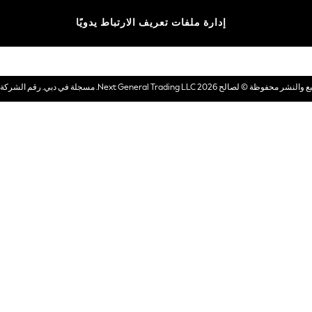
الماركات
إدارة ملفات تعريف الارتباط يدويًا
بطاقات هدايا إلكترونية
© لصالح 2026 Next General Trading LLC. مسجلة في دبي. رقم الشركة 1202472