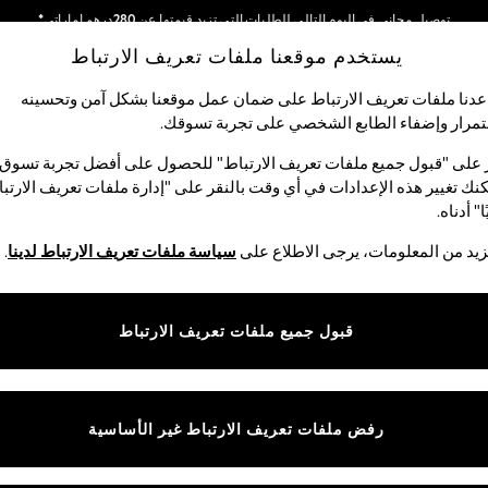
توصيل مجاني في اليوم التالي للطلبات التي تزيد قيمتها عن 280درهم إماراتي*
يستخدم موقعنا ملفات تعريف الارتباط
نحن نقوم بدفع جميع الرسوم
شبكاتنا الاجتماعية
دنا ملفات تعريف الارتباط على ضمان عمل موقعنا بشكل آمن وتحسينه
مرار وإضفاء الطابع الشخصي على تجربة تسوقك.‏
الأولاد
البيبي
النساء
الرجال
 على "قبول جميع ملفات تعريف الارتباط" للحصول على أفضل تجربة تسوق.
نك تغيير هذه الإعدادات في أي وقت بالنقر على "إدارة ملفات تعريف الارتب
اختر اللغة
ا" أدناه.
العربية
يد من المعلومات، يرجى الاطلاع على
سياسة ملفات تعريف الارتباط لدينا
.
قوق القانونية
الأقسام
ية وملفات تعريف الارتباط
نسائي
قبول جميع ملفات تعريف الارتباط
كام
رجالي
عريف الارتباط بشكل فردي
الأولاد
البنات
رفض ملفات تعريف الارتباط غير الأساسية
المنتجات المنزلية
البيبي