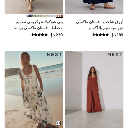
Mens' Holiday Shop
Occasionwear
Shirts
Linen Collection
أزرق شاحب - فستان ماكسي
بني شوكولاتة وكريمي تصميم
Polo Shirts
Tops & T-Shirts
جيرسيه دنيم بلا أكمام
مخطط - فستان ماكسي برباط
Trousers & Chinos
وجزء عُلوي مُجمّع
Jeans
Sandals
Shorts
Swimwear
Hats & Caps
Vests
Sunglasses
Beach Towels
Bags
Travel Bags
Luggage
Angel & Rocket
B by Ted Baker
Baker by Ted Baker
Boden
Lipsy
Love & Roses