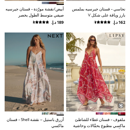
Mint Velvet
Monsoon
نحاسي - فستان جيرسيه بملمس
أبيض/نقشة مورّدة - فستان جيرسيه
River Island
بارز وياقة على شكل V
صيفي متوسط الطول بخصر
SCHOOWEAR
كشكشة
All Boys Schoolwear
Shoes
Trousers
Shorts
Shirts
Polo Shirts
Sweatshirts & Jumpers
Coats & Jackets
Underwear
Socks
Multipacks
All Boys Sport & Swimwear
Trainers & Pumps
Swimwear
Tops
Shorts
Joggers
adidas
ملفوف - فستان غطاء للشاطئ
أزرق باستيل – نقشة Shell - فستان
Nike
ماكسي مطبوع بحمَّالات وحاشية
ماكسي
All Girls Schoolwear