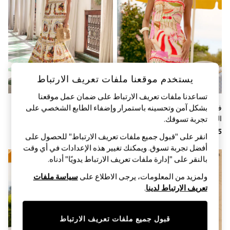
Sandals & Sliders
Jumpsuits & Playsuits
Shorts & Skirts
Sun Safe
Sun Hats & Caps
Sunglasses
Women's Holiday Shop
Women's Travel Styles
يستخدم موقعنا ملفات تعريف الارتباط
Dresses
Occasionwear
تساعدنا ملفات تعريف الارتباط على ضمان عمل موقعنا
Linen Collection
بشكل آمن وتحسينه باستمرار وإضفاء الطابع الشخصي على
فستان قصير بحمالات وربطة على
فستان ماكسي بطبعة موضعيّة
Tops & T-Shirts
الكتف من Lipsy
وأشرطة وتنورة بطبقات من مزيج
تجربة تسوقك.‏
Cover Ups & Kaftans
Sandals
القطن والفيسكوز من Lipsy
انقر على "قبول جميع ملفات تعريف الارتباط" للحصول على
Swimwear
أفضل تجربة تسوق. ويمكنك تغيير هذه الإعدادات في أي وقت
Jumpsuits & Playsuits
Beachwear
بالنقر على "إدارة ملفات تعريف الارتباط يدويًا" أدناه.
Skirts
ولمزيد من المعلومات، يرجى الاطلاع على
سياسة ملفات
Trousers
Sunglasses
تعريف الارتباط لدينا
.
Sun Hats & Caps
Resort Styles
Boys' Holiday Shop
قبول جميع ملفات تعريف الارتباط
Boys' Travel Styles