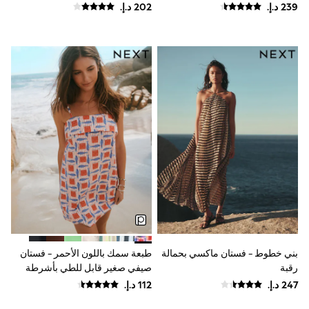
متدلِّية من Lipsy
Shoes
Dresses
Trousers
Skirts
Shirts
Polo Shirts
Sweatshirts
Cardigans
Coats & Jackets
Underwear
Socks & Tights
Multipacks
All Girls Sports & Swimwear
Trainers & Pumps
Swimwear
Tops
Leggings
Shorts
Joggers
بني خطوط - فستان ماكسي بحمالة
طبعة سمك باللون الأحمر - فستان
adidas
رقبة
صيفي صغير قابل للطي بأشرطة
Nike
رفيعة
Shop All
Shoes