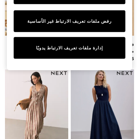
Sunset Styles
Occasionwear
Sets & Outfits
رفض ملفات تعريف الارتباط غير الأساسية
Linen Collection
Tops & T-Shirts
Shirts
Polo Shirts
فستان قصير كروشيه محبوك بنمط
فستان قصير بحمَّالات عريضة
Swimwear
إدارة ملفات تعريف الارتباط يدويًا
مخطّط متعرِّج بياقة حرف V من
ولمسة من الكتان من Lipsy
Shorts
Sandals & Clogs
Love & Roses
Sun Safe
Rash Vests
Sun Hats & Caps
Sunglasses
Baby Holiday Shop
Baby Summer Nightwear
Occasionwear
Dresses
Sets & Outfits
Rompers
Sandals
Swimwear
Sun Hats & Caps