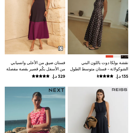
0-2 years
3-5 years
6-8 years
9-11 years
12-14 years
15+ years
All Clothing
Coats & Jackets
Dresses
Holiday Shop
Jeans
نقشة بولكا دوت باللون البني
فستان ضيق من الأعلى وانسيابي
Jumpsuits & Playsuits
Kid's Top Picks
الشوكولاتة - فستان متوسط الطول
من الأسفل بكُم قصير بقصة مفصلة
Top & Bottom Sets
خصوصًا وبألوان متباينة من Love &
Summer Dresses
Roses
Polka Dots
THE SET
World Cup
Knitwear
Loungewear
Nightwear & Pyjamas
Occasionwear
Pants & Leggings
Schoolwear