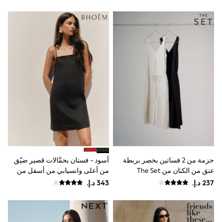
Coats & Jackets
Bags & Accessories
Shirts
Polo Shirts
Shop all
Shoes
Coats & Jackets
Bags
Polo Shirts
Blue
Black
White
Grey
Green
Red
All Branded Schoolwear
adidas
حزمة من 2 فساتين بخصر بربطة
أسود - فستان بحمَّالات قصير ضيّق
Nike
عنق من الكتان من The Set
من أعلى وانسيابي من أسفل من
Baker by Ted Baker
كتّان 100%
Hype
Kickers
Clarks
Trutex
Start Rite