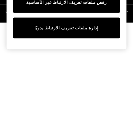
رفض ملفات تعريف الارتباط غير الأساسية
Linen Collection
Swimwear & Beachwear
حقوق الطبع والنشر محفوظة © لصالح 2026 Next General Trading LLC. مسجلة في
دبي. رقم الشركة 1202472
Tops & T-Shirts
Sandals & Sliders
إدارة ملفات تعريف الارتباط يدويًا
Jumpsuits & Playsuits
Shorts & Skirts
Sun Safe
Sun Hats & Caps
Sunglasses
Women's Holiday Shop
Women's Travel Styles
Dresses
Occasionwear
Linen Collection
Tops & T-Shirts
Cover Ups & Kaftans
Sandals
Swimwear
Jumpsuits & Playsuits