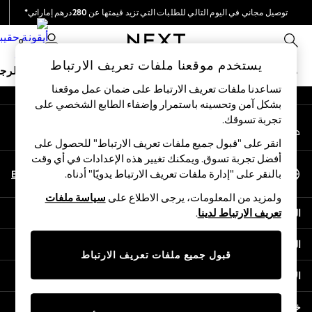
توصيل مجاني في اليوم التالي للطلبات التي تزيد قيمتها عن 280درهم إماراتي*
An error occurred on client
نحن نقوم بدفع جميع الرسوم
0
شبكاتنا الاجتماعية
يستخدم موقعنا ملفات تعريف الارتباط
ملابس مدرسية
البنات
الأولاد
البيبي
النساء
الرج
تساعدنا ملفات تعريف الارتباط على ضمان عمل موقعنا
بشكل آمن وتحسينه باستمرار وإضفاء الطابع الشخصي على
HOLIDAY SHOP
تجربة تسوقك.‏
حسابي
Holiday Shop
قم بتسجيل الدخول إلى حسابك
Modest Holiday Outfits
انقر على "قبول جميع ملفات تعريف الارتباط" للحصول على
Sunset Styles
أفضل تجربة تسوق. ويمكنك تغيير هذه الإعدادات في أي وقت
اختر اللغة
Summer Nightwear
En
Ar
بالنقر على "إدارة ملفات تعريف الارتباط يدويًا" أدناه.
العربية
Occasionwear
ولمزيد من المعلومات، يرجى الاطلاع على
سياسة ملفات
Girls
المساعدة
تعريف الارتباط لدينا
.
Girls' Holiday Shop
Girls' Travel Styles
الخصوصية والحقوق القانونية
Sunset Styles
قبول جميع ملفات تعريف الارتباط
Dresses
الأقسام
Occasionwear
Sets & Outfits
خدمات أخرى