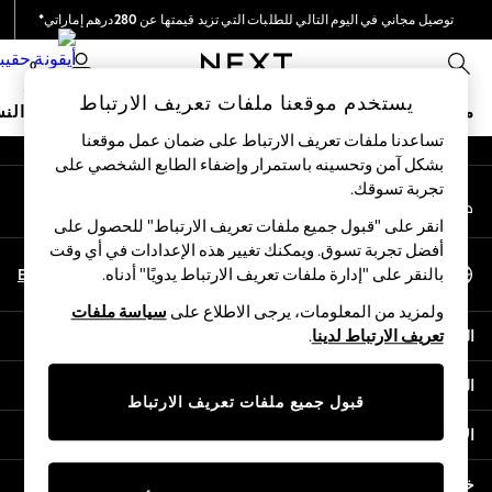
توصيل مجاني في اليوم التالي للطلبات التي تزيد قيمتها عن 280درهم إماراتي*
An error occurred on client
نحن نقوم بدفع جميع الرسوم
0
شبكاتنا الاجتماعية
يستخدم موقعنا ملفات تعريف الارتباط
متجر العطلات
ملابس مدرسية
البنات
الأولاد
البيبي
النس
تساعدنا ملفات تعريف الارتباط على ضمان عمل موقعنا
بشكل آمن وتحسينه باستمرار وإضفاء الطابع الشخصي على
HOLIDAY SHOP
تجربة تسوقك.‏
حسابي
Holiday Shop
قم بتسجيل الدخول إلى حسابك
Modest Holiday Outfits
انقر على "قبول جميع ملفات تعريف الارتباط" للحصول على
Sunset Styles
أفضل تجربة تسوق. ويمكنك تغيير هذه الإعدادات في أي وقت
اختر اللغة
Summer Nightwear
En
Ar
بالنقر على "إدارة ملفات تعريف الارتباط يدويًا" أدناه.
العربية
Occasionwear
ولمزيد من المعلومات، يرجى الاطلاع على
سياسة ملفات
Girls
المساعدة
تعريف الارتباط لدينا
.
Girls' Holiday Shop
Girls' Travel Styles
الخصوصية والحقوق القانونية
Sunset Styles
قبول جميع ملفات تعريف الارتباط
Dresses
الأقسام
Occasionwear
Sets & Outfits
خدمات أخرى