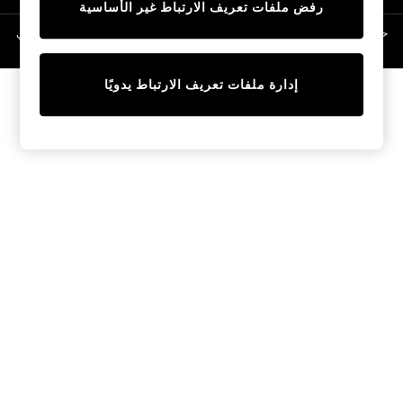
رفض ملفات تعريف الارتباط غير الأساسية
Linen Collection
Swimwear & Beachwear
حقوق الطبع والنشر محفوظة © لصالح 2026 Next General Trading LLC. مسجلة في
دبي. رقم الشركة 1202472
Tops & T-Shirts
Sandals & Sliders
إدارة ملفات تعريف الارتباط يدويًا
Jumpsuits & Playsuits
Shorts & Skirts
Sun Safe
Sun Hats & Caps
Sunglasses
Women's Holiday Shop
Women's Travel Styles
Dresses
Occasionwear
Linen Collection
Tops & T-Shirts
Cover Ups & Kaftans
Sandals
Swimwear
Jumpsuits & Playsuits