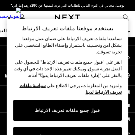
توصيل مجاني في اليوم التالي للطلبات التي تزيد قيمتها عن 280درهم إماراتي*
An error occurred on client
نحن نقوم بدفع جميع الرسوم
0
شبكاتنا الاجتماعية
يستخدم موقعنا ملفات تعريف الارتباط
متجر العطلات
ملابس مدرسية
البنات
الأولاد
البيبي
النس
تساعدنا ملفات تعريف الارتباط على ضمان عمل موقعنا
بشكل آمن وتحسينه باستمرار وإضفاء الطابع الشخصي على
HOLIDAY SHOP
تجربة تسوقك.‏
حسابي
Holiday Shop
قم بتسجيل الدخول إلى حسابك
Modest Holiday Outfits
انقر على "قبول جميع ملفات تعريف الارتباط" للحصول على
Sunset Styles
أفضل تجربة تسوق. ويمكنك تغيير هذه الإعدادات في أي وقت
اختر اللغة
Summer Nightwear
En
Ar
بالنقر على "إدارة ملفات تعريف الارتباط يدويًا" أدناه.
العربية
Occasionwear
ولمزيد من المعلومات، يرجى الاطلاع على
سياسة ملفات
Girls
المساعدة
تعريف الارتباط لدينا
.
Girls' Holiday Shop
Girls' Travel Styles
الخصوصية والحقوق القانونية
Sunset Styles
قبول جميع ملفات تعريف الارتباط
Dresses
الأقسام
Occasionwear
Sets & Outfits
خدمات أخرى