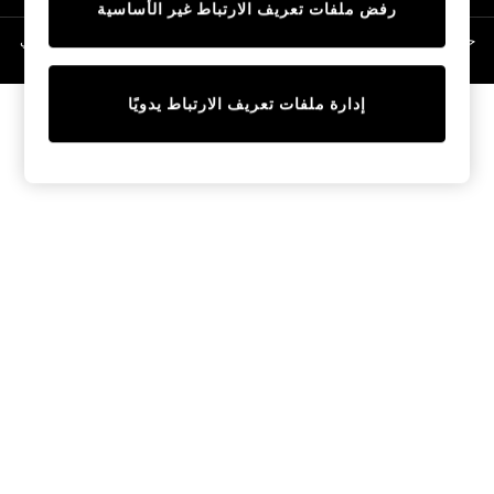
رفض ملفات تعريف الارتباط غير الأساسية
Linen Collection
Swimwear & Beachwear
حقوق الطبع والنشر محفوظة © لصالح 2026 Next General Trading LLC. مسجلة في
دبي. رقم الشركة 1202472
Tops & T-Shirts
Sandals & Sliders
إدارة ملفات تعريف الارتباط يدويًا
Jumpsuits & Playsuits
Shorts & Skirts
Sun Safe
Sun Hats & Caps
Sunglasses
Women's Holiday Shop
Women's Travel Styles
Dresses
Occasionwear
Linen Collection
Tops & T-Shirts
Cover Ups & Kaftans
Sandals
Swimwear
Jumpsuits & Playsuits