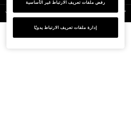
رفض ملفات تعريف الارتباط غير الأساسية
Linen Collection
Swimwear & Beachwear
حقوق الطبع والنشر محفوظة © لصالح 2026 Next General Trading LLC. مسجلة في
دبي. رقم الشركة 1202472
Tops & T-Shirts
Sandals & Sliders
إدارة ملفات تعريف الارتباط يدويًا
Jumpsuits & Playsuits
Shorts & Skirts
Sun Safe
Sun Hats & Caps
Sunglasses
Women's Holiday Shop
Women's Travel Styles
Dresses
Occasionwear
Linen Collection
Tops & T-Shirts
Cover Ups & Kaftans
Sandals
Swimwear
Jumpsuits & Playsuits