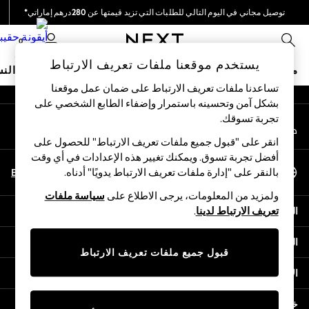
توصيل مجاني في اليوم التالي للطلبات التي تزيد قيمتها عن 280درهم إماراتي*
An error occurred on client
نحن نقوم بدفع جميع الرسوم
0
شبكاتنا الاجتماعية
يستخدم موقعنا ملفات تعريف الارتباط
متجر العطلات
ملابس مدرسية
البنات
الأولاد
البيبي
النس
تساعدنا ملفات تعريف الارتباط على ضمان عمل موقعنا
بشكل آمن وتحسينه باستمرار وإضفاء الطابع الشخصي على
HOLIDAY SHOP
تجربة تسوقك.‏
حسابي
Holiday Shop
قم بتسجيل الدخول إلى حسابك
Modest Holiday Outfits
انقر على "قبول جميع ملفات تعريف الارتباط" للحصول على
Sunset Styles
أفضل تجربة تسوق. ويمكنك تغيير هذه الإعدادات في أي وقت
اختر اللغة
Summer Nightwear
En
Ar
بالنقر على "إدارة ملفات تعريف الارتباط يدويًا" أدناه.
العربية
Occasionwear
ولمزيد من المعلومات، يرجى الاطلاع على
سياسة ملفات
Girls
المساعدة
تعريف الارتباط لدينا
.
Girls' Holiday Shop
Girls' Travel Styles
الخصوصية والحقوق القانونية
Sunset Styles
قبول جميع ملفات تعريف الارتباط
Dresses
الأقسام
Occasionwear
Sets & Outfits
خدمات أخرى