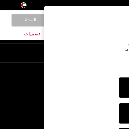
السداد
0
المنتجات المنزلية
الماركات
تصفيات
اط
En
Ar
خدمات أخرى
الإعلام والصحافة
الشركة
وظائف NEXT
برنامج الشركاء الخاص بنا