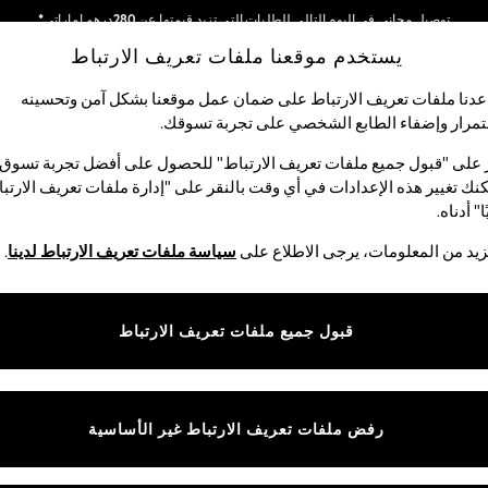
توصيل مجاني في اليوم التالي للطلبات التي تزيد قيمتها عن 280درهم إماراتي*
يستخدم موقعنا ملفات تعريف الارتباط
نحن نقوم بدفع جميع الرسوم
شبكاتنا الاجتماعية
دنا ملفات تعريف الارتباط على ضمان عمل موقعنا بشكل آمن وتحسينه
مرار وإضفاء الطابع الشخصي على تجربة تسوقك.‏
الأولاد
البيبي
النساء
الرجال
 على "قبول جميع ملفات تعريف الارتباط" للحصول على أفضل تجربة تسوق.
نك تغيير هذه الإعدادات في أي وقت بالنقر على "إدارة ملفات تعريف الارتب
اختر اللغة
ا" أدناه.
العربية
يد من المعلومات، يرجى الاطلاع على
سياسة ملفات تعريف الارتباط لدينا
.
قوق القانونية
الأقسام
ية وملفات تعريف الارتباط
نسائي
قبول جميع ملفات تعريف الارتباط
كام
رجالي
عريف الارتباط بشكل فردي
الأولاد
البنات
رفض ملفات تعريف الارتباط غير الأساسية
المنتجات المنزلية
البيبي