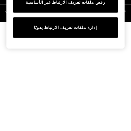
رفض ملفات تعريف الارتباط غير الأساسية
Linen Collection
Swimwear & Beachwear
حقوق الطبع والنشر محفوظة © لصالح 2026 Next General Trading LLC. مسجلة في
دبي. رقم الشركة 1202472
Tops & T-Shirts
Sandals & Sliders
إدارة ملفات تعريف الارتباط يدويًا
Jumpsuits & Playsuits
Shorts & Skirts
Sun Safe
Sun Hats & Caps
Sunglasses
Women's Holiday Shop
Women's Travel Styles
Dresses
Occasionwear
Linen Collection
Tops & T-Shirts
Cover Ups & Kaftans
Sandals
Swimwear
Jumpsuits & Playsuits