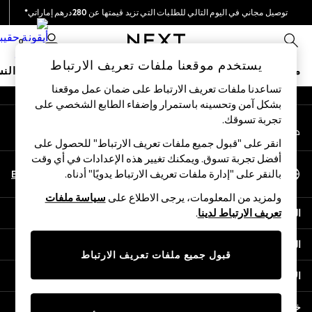
توصيل مجاني في اليوم التالي للطلبات التي تزيد قيمتها عن 280درهم إماراتي*
An error occurred on client
نحن نقوم بدفع جميع الرسوم
0
شبكاتنا الاجتماعية
يستخدم موقعنا ملفات تعريف الارتباط
متجر العطلات
ملابس مدرسية
البنات
الأولاد
البيبي
النس
تساعدنا ملفات تعريف الارتباط على ضمان عمل موقعنا
بشكل آمن وتحسينه باستمرار وإضفاء الطابع الشخصي على
HOLIDAY SHOP
تجربة تسوقك.‏
حسابي
Holiday Shop
قم بتسجيل الدخول إلى حسابك
Modest Holiday Outfits
انقر على "قبول جميع ملفات تعريف الارتباط" للحصول على
Sunset Styles
أفضل تجربة تسوق. ويمكنك تغيير هذه الإعدادات في أي وقت
اختر اللغة
Summer Nightwear
En
Ar
بالنقر على "إدارة ملفات تعريف الارتباط يدويًا" أدناه.
العربية
Occasionwear
ولمزيد من المعلومات، يرجى الاطلاع على
سياسة ملفات
Girls
المساعدة
تعريف الارتباط لدينا
.
Girls' Holiday Shop
Girls' Travel Styles
الخصوصية والحقوق القانونية
Sunset Styles
قبول جميع ملفات تعريف الارتباط
Dresses
الأقسام
Occasionwear
Sets & Outfits
خدمات أخرى