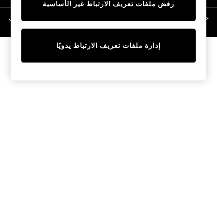
رفض ملفات تعريف الارتباط غير الأساسية
Linen Collection
Swimwear & Beachwear
حقوق الطبع والنشر محفوظة © لصالح 2026 Next General Trading LLC. مسجلة في
دبي. رقم الشركة 1202472
Tops & T-Shirts
Sandals & Sliders
إدارة ملفات تعريف الارتباط يدويًا
Jumpsuits & Playsuits
Shorts & Skirts
Sun Safe
Sun Hats & Caps
Sunglasses
Women's Holiday Shop
Women's Travel Styles
Dresses
Occasionwear
Linen Collection
Tops & T-Shirts
Cover Ups & Kaftans
Sandals
Swimwear
Jumpsuits & Playsuits