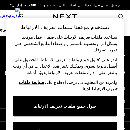
توصيل مجاني في اليوم التالي للطلبات التي تزيد قيمتها عن 280درهم إماراتي*
An error occurred on client
نحن نقوم بدفع جميع الرسوم
0
شبكاتنا الاجتماعية
يستخدم موقعنا ملفات تعريف الارتباط
ملابس مدرسية
البنات
الأولاد
البيبي
النساء
الرج
تساعدنا ملفات تعريف الارتباط على ضمان عمل موقعنا
بشكل آمن وتحسينه باستمرار وإضفاء الطابع الشخصي على
HOLIDAY SHOP
تجربة تسوقك.‏
حسابي
Holiday Shop
قم بتسجيل الدخول إلى حسابك
Modest Holiday Outfits
انقر على "قبول جميع ملفات تعريف الارتباط" للحصول على
Sunset Styles
أفضل تجربة تسوق. ويمكنك تغيير هذه الإعدادات في أي وقت
اختر اللغة
Summer Nightwear
En
Ar
بالنقر على "إدارة ملفات تعريف الارتباط يدويًا" أدناه.
العربية
Occasionwear
ولمزيد من المعلومات، يرجى الاطلاع على
سياسة ملفات
Girls
المساعدة
تعريف الارتباط لدينا
.
Girls' Holiday Shop
Girls' Travel Styles
الخصوصية والحقوق القانونية
Sunset Styles
قبول جميع ملفات تعريف الارتباط
Dresses
الأقسام
Occasionwear
Sets & Outfits
خدمات أخرى