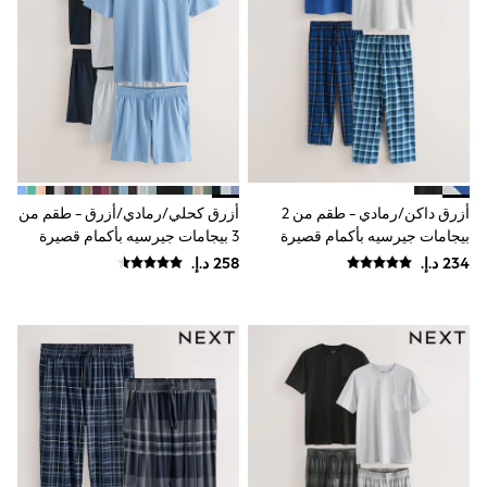
Sunset Styles
Occasionwear
Sets & Outfits
Linen Collection
Tops & T-Shirts
Shirts
Polo Shirts
Swimwear
Shorts
Sandals & Clogs
أزرق داكن/رمادي - طقم من 2
أزرق كحلي/رمادي/أزرق - طقم من
Sun Safe
بيجامات جيرسيه بأكمام قصيرة
3 بيجامات جيرسيه بأكمام قصيرة
Rash Vests
Sun Hats & Caps
Sunglasses
Baby Holiday Shop
Baby Summer Nightwear
Occasionwear
Dresses
Sets & Outfits
Rompers
Sandals
Swimwear
Sun Hats & Caps