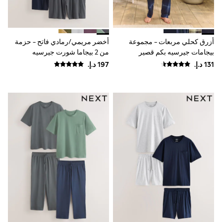
Mint Velvet
Monsoon
River Island
SCHOOWEAR
أزرق كحلي مربعات - مجموعة
أخضر مريمي/رمادي فاتح - حزمة
All Boys Schoolwear
Shoes
بيجامات جيرسيه بكم قصير
من 2 بيجاما شورت جيرسيه
Trousers
Shorts
Shirts
Polo Shirts
Sweatshirts & Jumpers
Coats & Jackets
Underwear
Socks
Multipacks
All Boys Sport & Swimwear
Trainers & Pumps
Swimwear
Tops
Shorts
Joggers
adidas
Nike
All Girls Schoolwear