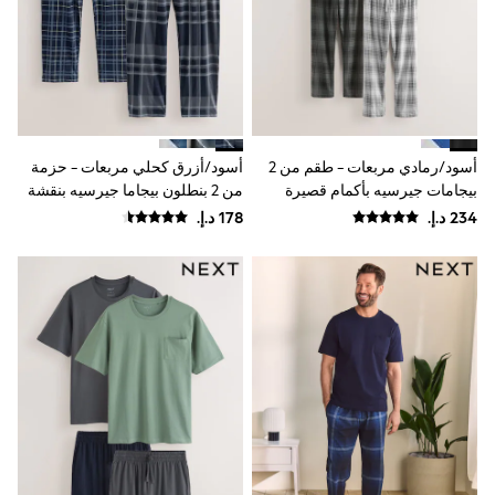
Mens' Holiday Shop
Occasionwear
Shirts
Linen Collection
Polo Shirts
Tops & T-Shirts
Trousers & Chinos
Jeans
أسود/رمادي مربعات - طقم من 2
أسود/أزرق كحلي مربعات - حزمة
Sandals
بيجامات جيرسيه بأكمام قصيرة
من 2 بنطلون بيجاما جيرسيه بنقشة
Shorts
Swimwear
مربعات
Hats & Caps
Vests
Sunglasses
Beach Towels
Bags
Travel Bags
Luggage
Angel & Rocket
B by Ted Baker
Baker by Ted Baker
Boden
Lipsy
Love & Roses