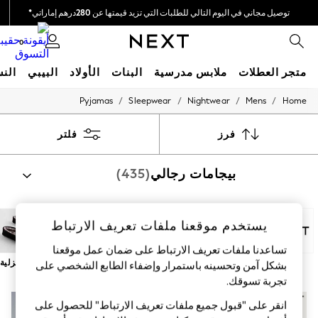
توصيل مجاني في اليوم التالي للطلبات التي تزيد قيمتها عن 280درهم إماراتي*
نحن نقوم بدفع جميع الرسوم
0
متجر العطلات
ملابس مدرسية
البنات
الأولاد
البيبي
النس
/
/
/
/
Pyjamas
Sleepwear
Nightwear
Mens
Home
HOLIDAY SHOP
Holiday Shop
Modest Holiday Outfits
فرز
فلتر
Sunset Styles
Summer Nightwear
بيجامات رجالي
(435)
Occasionwear
Girls
Girls' Holiday Shop
Girls' Travel Styles
يستخدم موقعنا ملفات تعريف الارتباط
Sunset Styles
Dresses
تساعدنا ملفات تعريف الارتباط على ضمان عمل موقعنا
Occasionwear
Next
قطن 100%
طويل
قصير
روب
أحذية منزلية
بشكل آمن وتحسينه باستمرار وإضفاء الطابع الشخصي على
Sets & Outfits
Linen Collection
تجربة تسوقك.‏
Swimwear & Beachwear
جديدنا
انقر على "قبول جميع ملفات تعريف الارتباط" للحصول على
Tops & T-Shirts