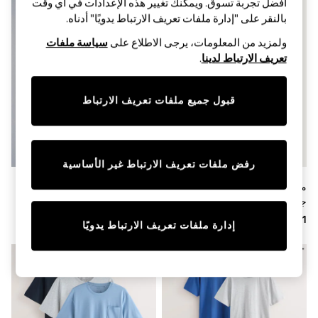
أفضل تجربة تسوق. ويمكنك تغيير هذه الإعدادات في أي وقت
Sandals & Sliders
Jumpsuits & Playsuits
بالنقر على "إدارة ملفات تعريف الارتباط يدويًا" أدناه.
Shorts & Skirts
ولمزيد من المعلومات، يرجى الاطلاع على
سياسة ملفات
Sun Safe
Sun Hats & Caps
تعريف الارتباط لدينا
.
Sunglasses
Women's Holiday Shop
Women's Travel Styles
قبول جميع ملفات تعريف الارتباط
Dresses
Occasionwear
Linen Collection
Tops & T-Shirts
رفض ملفات تعريف الارتباط غير الأساسية
Cover Ups & Kaftans
Sandals
متعدد الألوان - طقم من 5 بيجامات
حزمة من 3 بيجامات جيرسيه من
Swimwear
جيرسيه بأكمام قصيرة
The Set
Jumpsuits & Playsuits
Beachwear
إدارة ملفات تعريف الارتباط يدويًا
Skirts
Trousers
Sunglasses
Sun Hats & Caps
Resort Styles
Boys' Holiday Shop
Boys' Travel Styles