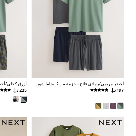
All Girls Schoolwear
Shoes
Dresses
Trousers
Skirts
Shirts
Polo Shirts
Sweatshirts
Cardigans
Coats & Jackets
Underwear
Socks & Tights
Multipacks
All Girls Sports & Swimwear
أخضر مريمي/رمادي فاتح - حزمة من 2 بيجاما شورت جيرسيه
Trainers & Pumps
Swimwear
Tops
Leggings
Shorts
Joggers
adidas
Nike
Shop All