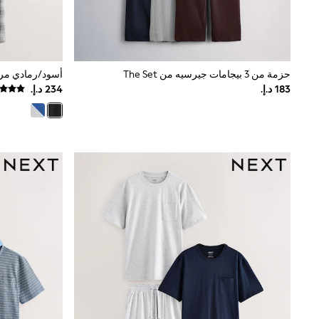
Mens' Holiday Shop
Occasionwear
Shirts
Linen Collection
Polo Shirts
حزمة من 3 بيجامات جيرسيه من The Set
Tops & T-Shirts
Trousers & Chinos
Jeans
Sandals
Shorts
Swimwear
Hats & Caps
Vests
Sunglasses
Beach Towels
Bags
Travel Bags
Luggage
Angel & Rocket
B by Ted Baker
Baker by Ted Baker
Boden
Lipsy