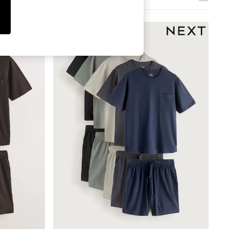
Tops & T-Shirts
Sandals & Sliders
Jumpsuits & Playsuits
Shorts & Skirts
Sun Safe
Sun Hats & Caps
Sunglasses
Women's Holiday Shop
Women's Travel Styles
Dresses
Occasionwear
Linen Collection
Tops & T-Shirts
Cover Ups & Kaftans
Sandals
Swimwear
Jumpsuits & Playsuits
Beachwear
Skirts
Trousers
Sunglasses
Sun Hats & Caps
Resort Styles
Boys' Holiday Shop