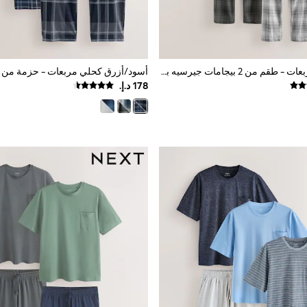
أسود/رمادي مربعات - طقم من 2 بيجامات جيرسيه بأكمام قصيرة