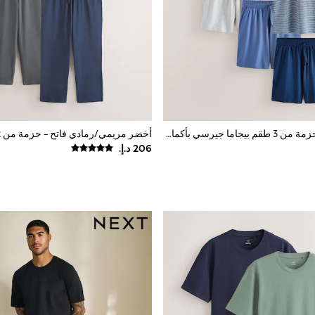
أزرق/رمادي - حزمة من 3 طقم بيجاما جيرسي بأكمام قصيرة مخططة