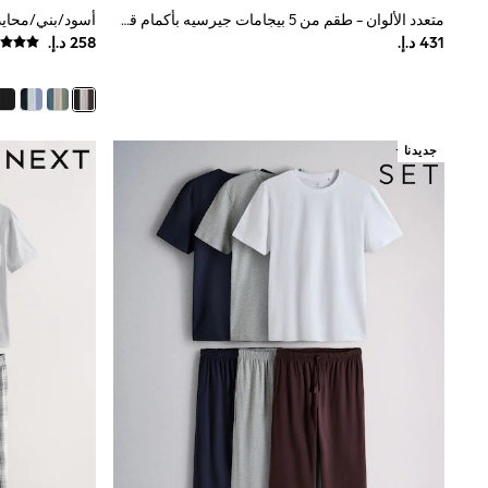
Boys' Travel Styles
متعدد الألوان - طقم من 5 بيجامات جيرسيه بأكمام قصيرة
Sunset Styles
Occasionwear
Sets & Outfits
Linen Collection
Tops & T-Shirts
Shirts
جديدنا
Polo Shirts
Swimwear
Shorts
Sandals & Clogs
Sun Safe
Rash Vests
Sun Hats & Caps
Sunglasses
Baby Holiday Shop
Baby Summer Nightwear
Occasionwear
Dresses
Sets & Outfits
Rompers
Sandals
Swimwear
Sun Hats & Caps