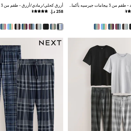
أسود/بني/محايد - طقم من 3 بيجامات جيرسيه بأكمام قصيرة