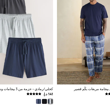
بيجامة مربعات بكُم قصير
كحلي/رمادي - حزمة من 3 بيجامات وشورت جيرسيه