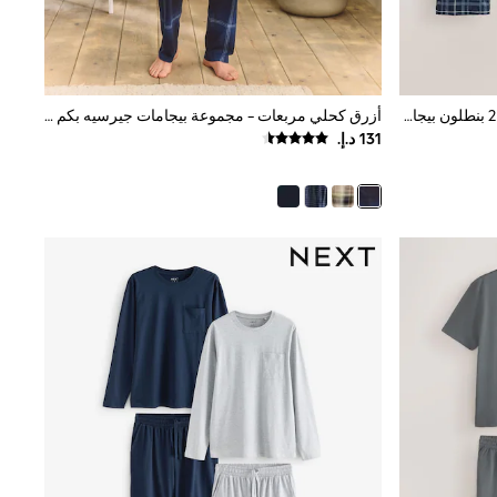
أسود/أزرق كحلي مربعات - حزمة من 2 بنطلون بيجاما جيرسيه بنقشة مربعات
أزرق كحلي مربعات - مجموعة بيجامات جيرسيه بكم قصير