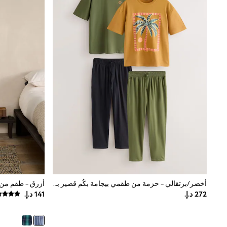
Shoes
Coats & Jackets
Bags & Accessories
Shirts
Polo Shirts
Shop all
Shoes
Coats & Jackets
Bags
Polo Shirts
Blue
Black
White
Grey
Green
Red
All Branded Schoolwear
adidas
Nike
أخضر/برتقالي - حزمة من طقمي بيجامة بكُم قصير برسومات غرافيك
أزرق - طقم من 
Baker by Ted Baker
Hype
Kickers
Clarks
Trutex