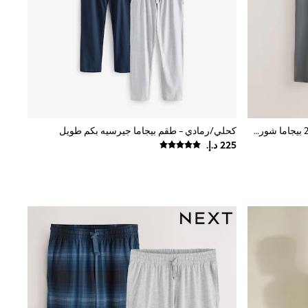
أخضر مريمي/رمادي فاتح - حزمة من 2 بيجاما شورت جيرسيه
كحلي/رمادي - طقم بيجاما جيرسيه بكم طويل