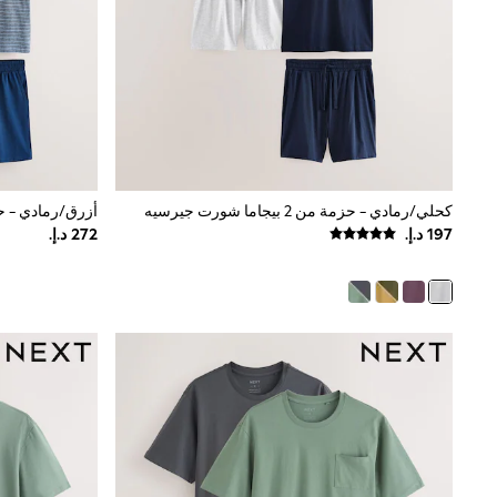
Love & Roses
Mint Velvet
Monsoon
River Island
SCHOOWEAR
All Boys Schoolwear
Shoes
Trousers
Shorts
Shirts
كحلي/رمادي - حزمة من 2 بيجاما شورت جيرسيه
Polo Shirts
Sweatshirts & Jumpers
Coats & Jackets
Underwear
Socks
Multipacks
All Boys Sport & Swimwear
Trainers & Pumps
Swimwear
Tops
Shorts
Joggers
adidas
Nike