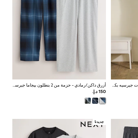
طبيعي/أسود مربعات - مجموعة بيجامات جيرسيه بكم قصير
أزرق داكن/رمادي - حزمة من 2 بنطلون بيجاما جيرسيه بنقشة مربعات
جديدنا