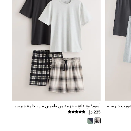
أسود/بيج فاتح - حزمة من طقمين من بيجامة جيرسيه مريحة بأكمام قصيرة