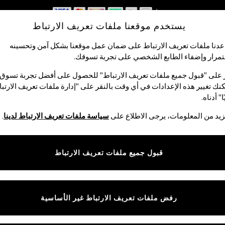
نحن نقبل
يستخدم موقعنا ملفات تعريف الارتباط
احصل على خصم بقيمة 100 درهم إماراتي على أول طلب لك عبر التطبيق*
دنا ملفات تعريف الارتباط على ضمان عمل موقعنا بشكل آمن وتحسينه
مرار وإضفاء الطابع الشخصي على تجربة تسوقك.‏
لبيبي
النساء
الرجال
متجر العطلات
 على "قبول جميع ملفات تعريف الارتباط" للحصول على أفضل تجربة تسوق.
نك تغيير هذه الإعدادات في أي وقت بالنقر على "إدارة ملفات تعريف الارتب
ا" أدناه.
بيجامات رجالي
(433)
يد من المعلومات، يرجى الاطلاع على
سياسة ملفات تعريف الارتباط لدينا
.
 المربعات والسادة، والبيجامات الرجالي لدينا مثالية لوقت النوم. سواء كنت 
تصميمات من القطن الناعم، المثالية لتوفير الراحة. يمكنك العثور على أحذية ال
قبول جميع ملفات تعريف الارتباط
طويل
قصير
روب
أحذية منزلية
حزم م
رفض ملفات تعريف الارتباط غير الأساسية
المقاس
الماركة
الألوان