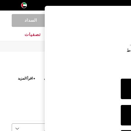
السداد
0
المنتجات المنزلية
الماركات
تصفيات
اط
تفضل بيجاما شورت أو بيجاما ببنطلون طويل، استكشف
+ اقرأ المزيد
بيت والأرواب الأساسية بتصاميم وألوان دافئة.
تعددة
البنطلون
فرز
المزيد