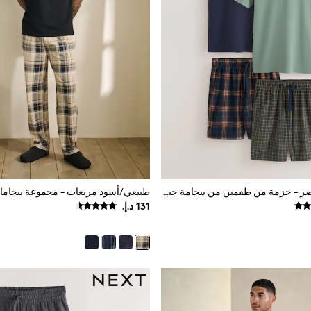
أزرق كحلي/أخضر - حزمة من طقمين من بيجامة جيرسيه مريحة بأكمام قصيرة