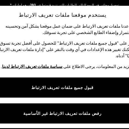
توصيل مجاني في اليوم التالي للطلبات التي تزيد قيمتها عن 280درهم إماراتي*
يستخدم موقعنا ملفات تعريف الارتباط
نحن نقوم بدفع جميع الرسوم
شبكاتنا الاجتماعية
دنا ملفات تعريف الارتباط على ضمان عمل موقعنا بشكل آمن وتحسينه
مرار وإضفاء الطابع الشخصي على تجربة تسوقك.‏
الأولاد
البيبي
النساء
الرجال
 على "قبول جميع ملفات تعريف الارتباط" للحصول على أفضل تجربة تسوق.
نك تغيير هذه الإعدادات في أي وقت بالنقر على "إدارة ملفات تعريف الارتب
اختر اللغة
ا" أدناه.
العربية
يد من المعلومات، يرجى الاطلاع على
سياسة ملفات تعريف الارتباط لدينا
.
قوق القانونية
الأقسام
ية وملفات تعريف الارتباط
نسائي
قبول جميع ملفات تعريف الارتباط
كام
رجالي
عريف الارتباط بشكل فردي
الأولاد
البنات
رفض ملفات تعريف الارتباط غير الأساسية
المنتجات المنزلية
البيبي