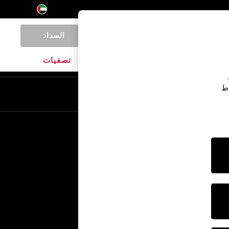
السداد
0
المنتجات المنزلية
الماركات
تصفيات
اط
En
Ar
خدمات أخرى
الإعلام والصحافة
الشركة
وظائف NEXT
برنامج الشركاء الخاص بنا