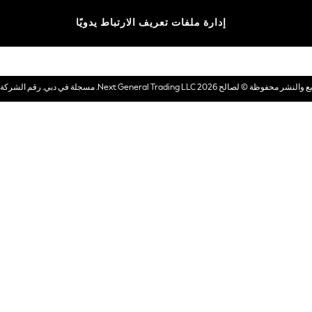
الماركات
إدارة ملفات تعريف الارتباط يدويًا
بطاقات هدايا إلكترونية
© لصالح 2026 Next General Trading LLC. مسجلة في دبي. رقم الشركة 1202472