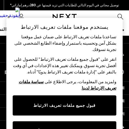
توصيل مجاني في اليوم التالي للطلبات التي تزيد قيمتها عن 280درهم إماراتي*
An error occurred on client
نحن نقوم بدفع جميع الرسوم
0
شبكاتنا الاجتماعية
يستخدم موقعنا ملفات تعريف الارتباط
متجر العطلات
ملابس مدرسية
البنات
الأولاد
البيبي
النس
تساعدنا ملفات تعريف الارتباط على ضمان عمل موقعنا
بشكل آمن وتحسينه باستمرار وإضفاء الطابع الشخصي على
HOLIDAY SHOP
تجربة تسوقك.‏
حسابي
Holiday Shop
قم بتسجيل الدخول إلى حسابك
Modest Holiday Outfits
انقر على "قبول جميع ملفات تعريف الارتباط" للحصول على
Sunset Styles
أفضل تجربة تسوق. ويمكنك تغيير هذه الإعدادات في أي وقت
اختر اللغة
Summer Nightwear
En
Ar
بالنقر على "إدارة ملفات تعريف الارتباط يدويًا" أدناه.
العربية
Occasionwear
ولمزيد من المعلومات، يرجى الاطلاع على
سياسة ملفات
Girls
المساعدة
تعريف الارتباط لدينا
.
Girls' Holiday Shop
Girls' Travel Styles
الخصوصية والحقوق القانونية
Sunset Styles
قبول جميع ملفات تعريف الارتباط
Dresses
الأقسام
Occasionwear
Sets & Outfits
خدمات أخرى