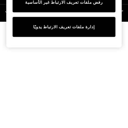
رفض ملفات تعريف الارتباط غير الأساسية
Linen Collection
Swimwear & Beachwear
حقوق الطبع والنشر محفوظة © لصالح 2026 Next General Trading LLC. مسجلة في
دبي. رقم الشركة 1202472
Tops & T-Shirts
Sandals & Sliders
إدارة ملفات تعريف الارتباط يدويًا
Jumpsuits & Playsuits
Shorts & Skirts
Sun Safe
Sun Hats & Caps
Sunglasses
Women's Holiday Shop
Women's Travel Styles
Dresses
Occasionwear
Linen Collection
Tops & T-Shirts
Cover Ups & Kaftans
Sandals
Swimwear
Jumpsuits & Playsuits