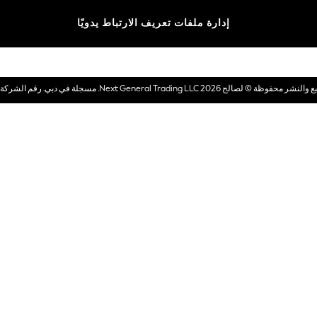
الماركات
إدارة ملفات تعريف الارتباط يدويًا
بطاقات هدايا إلكترونية
© لصالح 2026 Next General Trading LLC. مسجلة في دبي. رقم الشركة 1202472