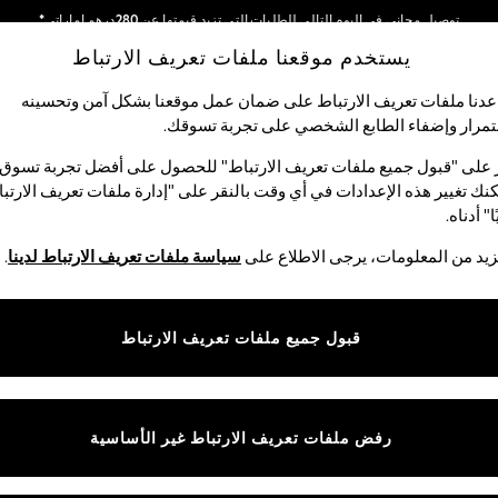
توصيل مجاني في اليوم التالي للطلبات التي تزيد قيمتها عن 280درهم إماراتي*
يستخدم موقعنا ملفات تعريف الارتباط
نحن نقوم بدفع جميع الرسوم
شبكاتنا الاجتماعية
دنا ملفات تعريف الارتباط على ضمان عمل موقعنا بشكل آمن وتحسينه
مرار وإضفاء الطابع الشخصي على تجربة تسوقك.‏
لبيبي
النساء
الرجال
متجر العطلات
 على "قبول جميع ملفات تعريف الارتباط" للحصول على أفضل تجربة تسوق.
نك تغيير هذه الإعدادات في أي وقت بالنقر على "إدارة ملفات تعريف الارتب
اختر اللغة
ا" أدناه.
العربية
يد من المعلومات، يرجى الاطلاع على
سياسة ملفات تعريف الارتباط لدينا
.
قوق القانونية
الأقسام
ية وملفات تعريف الارتباط
نسائي
قبول جميع ملفات تعريف الارتباط
كام
رجالي
عريف الارتباط بشكل فردي
الأولاد
البنات
رفض ملفات تعريف الارتباط غير الأساسية
المنتجات المنزلية
البيبي