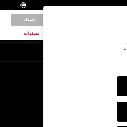
السداد
0
المنتجات المنزلية
الماركات
تصفيات
اط
En
Ar
خدمات أخرى
الإعلام والصحافة
الشركة
وظائف NEXT
برنامج الشركاء الخاص بنا