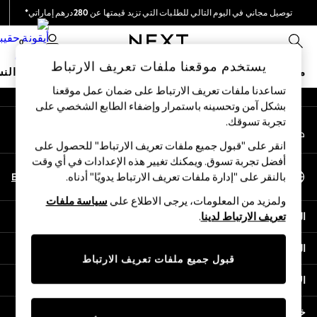
توصيل مجاني في اليوم التالي للطلبات التي تزيد قيمتها عن 280درهم إماراتي*
An error occurred on client
نحن نقوم بدفع جميع الرسوم
0
شبكاتنا الاجتماعية
يستخدم موقعنا ملفات تعريف الارتباط
متجر العطلات
ملابس مدرسية
البنات
الأولاد
البيبي
النس
تساعدنا ملفات تعريف الارتباط على ضمان عمل موقعنا
بشكل آمن وتحسينه باستمرار وإضفاء الطابع الشخصي على
HOLIDAY SHOP
تجربة تسوقك.‏
حسابي
Holiday Shop
قم بتسجيل الدخول إلى حسابك
Modest Holiday Outfits
انقر على "قبول جميع ملفات تعريف الارتباط" للحصول على
Sunset Styles
أفضل تجربة تسوق. ويمكنك تغيير هذه الإعدادات في أي وقت
اختر اللغة
Summer Nightwear
En
Ar
بالنقر على "إدارة ملفات تعريف الارتباط يدويًا" أدناه.
العربية
Occasionwear
ولمزيد من المعلومات، يرجى الاطلاع على
سياسة ملفات
Girls
المساعدة
تعريف الارتباط لدينا
.
Girls' Holiday Shop
Girls' Travel Styles
الخصوصية والحقوق القانونية
Sunset Styles
قبول جميع ملفات تعريف الارتباط
Dresses
الأقسام
Occasionwear
Sets & Outfits
خدمات أخرى