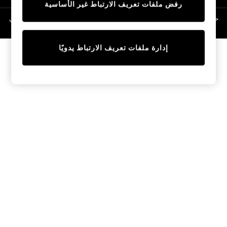
رفض ملفات تعريف الارتباط غير الأساسية
Linen Collection
Swimwear & Beachwear
حقوق الطبع والنشر محفوظة © لصالح 2026 Next General Trading LLC. مسجلة في
دبي. رقم الشركة 1202472
Tops & T-Shirts
Sandals & Sliders
إدارة ملفات تعريف الارتباط يدويًا
Jumpsuits & Playsuits
Shorts & Skirts
Sun Safe
Sun Hats & Caps
Sunglasses
Women's Holiday Shop
Women's Travel Styles
Dresses
Occasionwear
Linen Collection
Tops & T-Shirts
Cover Ups & Kaftans
Sandals
Swimwear
Jumpsuits & Playsuits