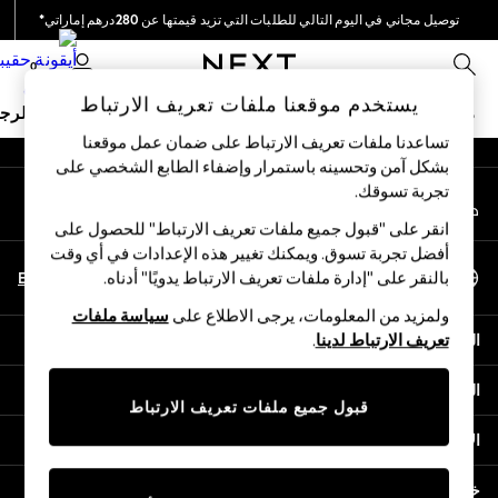
توصيل مجاني في اليوم التالي للطلبات التي تزيد قيمتها عن 280درهم إماراتي*
An error occurred on client
نحن نقوم بدفع جميع الرسوم
0
شبكاتنا الاجتماعية
يستخدم موقعنا ملفات تعريف الارتباط
ملابس مدرسية
البنات
الأولاد
البيبي
النساء
الرج
تساعدنا ملفات تعريف الارتباط على ضمان عمل موقعنا
بشكل آمن وتحسينه باستمرار وإضفاء الطابع الشخصي على
HOLIDAY SHOP
تجربة تسوقك.‏
حسابي
Holiday Shop
قم بتسجيل الدخول إلى حسابك
Modest Holiday Outfits
انقر على "قبول جميع ملفات تعريف الارتباط" للحصول على
Sunset Styles
أفضل تجربة تسوق. ويمكنك تغيير هذه الإعدادات في أي وقت
اختر اللغة
Summer Nightwear
En
Ar
بالنقر على "إدارة ملفات تعريف الارتباط يدويًا" أدناه.
العربية
Occasionwear
ولمزيد من المعلومات، يرجى الاطلاع على
سياسة ملفات
Girls
المساعدة
تعريف الارتباط لدينا
.
Girls' Holiday Shop
Girls' Travel Styles
الخصوصية والحقوق القانونية
Sunset Styles
قبول جميع ملفات تعريف الارتباط
Dresses
الأقسام
Occasionwear
Sets & Outfits
خدمات أخرى