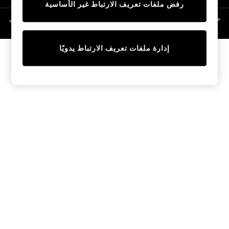
رفض ملفات تعريف الارتباط غير الأساسية
Linen Collection
Swimwear & Beachwear
حقوق الطبع والنشر محفوظة © لصالح 2026 Next General Trading LLC. مسجلة في
دبي. رقم الشركة 1202472
Tops & T-Shirts
Sandals & Sliders
إدارة ملفات تعريف الارتباط يدويًا
Jumpsuits & Playsuits
Shorts & Skirts
Sun Safe
Sun Hats & Caps
Sunglasses
Women's Holiday Shop
Women's Travel Styles
Dresses
Occasionwear
Linen Collection
Tops & T-Shirts
Cover Ups & Kaftans
Sandals
Swimwear
Jumpsuits & Playsuits