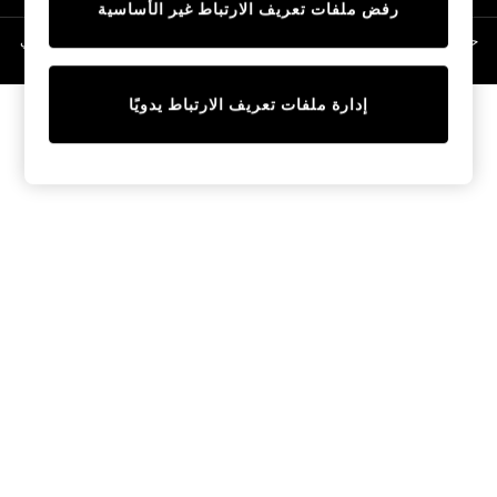
رفض ملفات تعريف الارتباط غير الأساسية
Linen Collection
Swimwear & Beachwear
حقوق الطبع والنشر محفوظة © لصالح 2026 Next General Trading LLC. مسجلة في
دبي. رقم الشركة 1202472
Tops & T-Shirts
Sandals & Sliders
إدارة ملفات تعريف الارتباط يدويًا
Jumpsuits & Playsuits
Shorts & Skirts
Sun Safe
Sun Hats & Caps
Sunglasses
Women's Holiday Shop
Women's Travel Styles
Dresses
Occasionwear
Linen Collection
Tops & T-Shirts
Cover Ups & Kaftans
Sandals
Swimwear
Jumpsuits & Playsuits