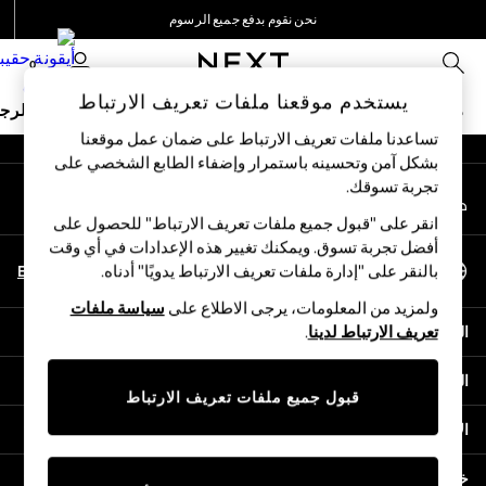
نحن نقوم بدفع جميع الرسوم
An error occurred on client
نحن نقبل
0
شبكاتنا الاجتماعية
يستخدم موقعنا ملفات تعريف الارتباط
ملابس مدرسية
البنات
الأولاد
البيبي
النساء
الرج
تساعدنا ملفات تعريف الارتباط على ضمان عمل موقعنا
بشكل آمن وتحسينه باستمرار وإضفاء الطابع الشخصي على
HOLIDAY SHOP
تجربة تسوقك.‏
حسابي
Holiday Shop
قم بتسجيل الدخول إلى حسابك
Modest Holiday Outfits
انقر على "قبول جميع ملفات تعريف الارتباط" للحصول على
Sunset Styles
أفضل تجربة تسوق. ويمكنك تغيير هذه الإعدادات في أي وقت
اختر اللغة
Summer Nightwear
En
Ar
بالنقر على "إدارة ملفات تعريف الارتباط يدويًا" أدناه.
العربية
Occasionwear
ولمزيد من المعلومات، يرجى الاطلاع على
سياسة ملفات
Girls
المساعدة
تعريف الارتباط لدينا
.
Girls' Holiday Shop
Girls' Travel Styles
الخصوصية والحقوق القانونية
Sunset Styles
قبول جميع ملفات تعريف الارتباط
Dresses
الأقسام
Occasionwear
Sets & Outfits
خدمات أخرى