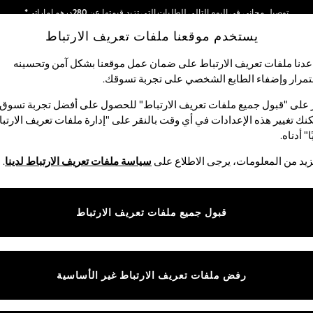
توصيل مجاني في اليوم التالي للطلبات التي تزيد قيمتها عن 280درهم إماراتي*
يستخدم موقعنا ملفات تعريف الارتباط
نحن نقوم بدفع جميع الرسوم
شبكاتنا الاجتماعية
دنا ملفات تعريف الارتباط على ضمان عمل موقعنا بشكل آمن وتحسينه
مرار وإضفاء الطابع الشخصي على تجربة تسوقك.‏
الأولاد
البيبي
النساء
الرجال
 على "قبول جميع ملفات تعريف الارتباط" للحصول على أفضل تجربة تسوق.
نك تغيير هذه الإعدادات في أي وقت بالنقر على "إدارة ملفات تعريف الارتب
اختر اللغة
ا" أدناه.
العربية
يد من المعلومات، يرجى الاطلاع على
سياسة ملفات تعريف الارتباط لدينا
.
قوق القانونية
الأقسام
ية وملفات تعريف الارتباط
نسائي
قبول جميع ملفات تعريف الارتباط
كام
رجالي
عريف الارتباط بشكل فردي
الأولاد
البنات
رفض ملفات تعريف الارتباط غير الأساسية
المنتجات المنزلية
البيبي