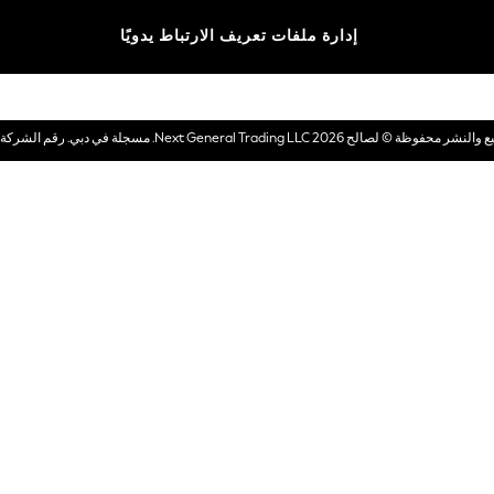
الماركات
إدارة ملفات تعريف الارتباط يدويًا
بطاقات هدايا إلكترونية
© لصالح 2026 Next General Trading LLC. مسجلة في دبي. رقم الشركة 1202472