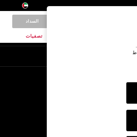
السداد
0
المنتجات المنزلية
الماركات
تصفيات
اط
En
Ar
خدمات أخرى
الإعلام والصحافة
الشركة
وظائف NEXT
برنامج الشركاء الخاص بنا