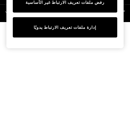
رفض ملفات تعريف الارتباط غير الأساسية
Linen Collection
Swimwear & Beachwear
حقوق الطبع والنشر محفوظة © لصالح 2026 Next General Trading LLC. مسجلة في
دبي. رقم الشركة 1202472
Tops & T-Shirts
Sandals & Sliders
إدارة ملفات تعريف الارتباط يدويًا
Jumpsuits & Playsuits
Shorts & Skirts
Sun Safe
Sun Hats & Caps
Sunglasses
Women's Holiday Shop
Women's Travel Styles
Dresses
Occasionwear
Linen Collection
Tops & T-Shirts
Cover Ups & Kaftans
Sandals
Swimwear
Jumpsuits & Playsuits