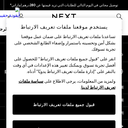
توصيل مجاني في اليوم التالي للطلبات التي تزيد قيمتها عن 280درهم إماراتي*
An error occurred on client
نحن نقوم بدفع جميع الرسوم
0
شبكاتنا الاجتماعية
يستخدم موقعنا ملفات تعريف الارتباط
ملابس مدرسية
البنات
الأولاد
البيبي
النساء
الرج
تساعدنا ملفات تعريف الارتباط على ضمان عمل موقعنا
بشكل آمن وتحسينه باستمرار وإضفاء الطابع الشخصي على
HOLIDAY SHOP
تجربة تسوقك.‏
حسابي
Holiday Shop
قم بتسجيل الدخول إلى حسابك
Modest Holiday Outfits
انقر على "قبول جميع ملفات تعريف الارتباط" للحصول على
Sunset Styles
أفضل تجربة تسوق. ويمكنك تغيير هذه الإعدادات في أي وقت
اختر اللغة
Summer Nightwear
En
Ar
بالنقر على "إدارة ملفات تعريف الارتباط يدويًا" أدناه.
العربية
Occasionwear
ولمزيد من المعلومات، يرجى الاطلاع على
سياسة ملفات
Girls
المساعدة
تعريف الارتباط لدينا
.
Girls' Holiday Shop
Girls' Travel Styles
الخصوصية والحقوق القانونية
Sunset Styles
قبول جميع ملفات تعريف الارتباط
Dresses
الأقسام
Occasionwear
Sets & Outfits
خدمات أخرى