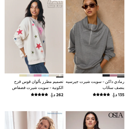
Coats & Jackets
Bags & Accessories
Shirts
Polo Shirts
Shop all
Shoes
Coats & Jackets
Bags
Polo Shirts
Blue
Black
White
Grey
Green
Red
رمادي داكن - سويت شيرت جيرسيه
تصميم مطرز بألوان قوس قزح
All Branded Schoolwear
بنصف سحّاب
الكونية - سويت شيرت فضفاض
adidas
بياقة بحافة مستديرة من Little Bird
Nike
By Jools Oliver
Baker by Ted Baker
Hype
Kickers
Clarks
Trutex
Start Rite