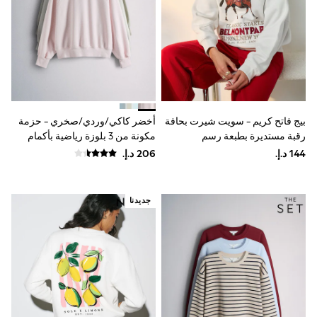
0-2 years
3-5 years
6-8 years
9-11 years
12-14 years
15+ years
All Clothing
Coats & Jackets
Dresses
بيج فاتح كريم - سويت شيرت بحافة
أخضر كاكي/وردي/صخري - حزمة
Holiday Shop
رقبة مستديرة بطبعة رسم
مكونة من 3 بلوزة رياضية بأكمام
Jeans
Jumpsuits & Playsuits
راجلان وياقة بحافة مستديرة من
Kid's Top Picks
The Set
Top & Bottom Sets
Summer Dresses
جديدنا
Polka Dots
THE SET
World Cup
Knitwear
Loungewear
Nightwear & Pyjamas
Occasionwear
Pants & Leggings
Schoolwear