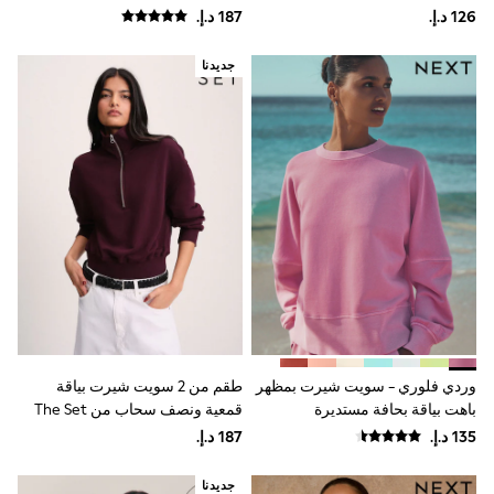
مكشكشة
Shoes
Dresses
Trousers
جديدنا
Skirts
Shirts
Polo Shirts
Sweatshirts
Cardigans
Coats & Jackets
Underwear
Socks & Tights
Multipacks
All Girls Sports & Swimwear
Trainers & Pumps
Swimwear
Tops
Leggings
Shorts
وردي فلوري - سويت شيرت بمظهر
طقم من 2 سويت شيرت بياقة
Joggers
باهت بياقة بحافة مستديرة
قمعية ونصف سحاب من The Set
adidas
Nike
Shop All
Shoes
جديدنا