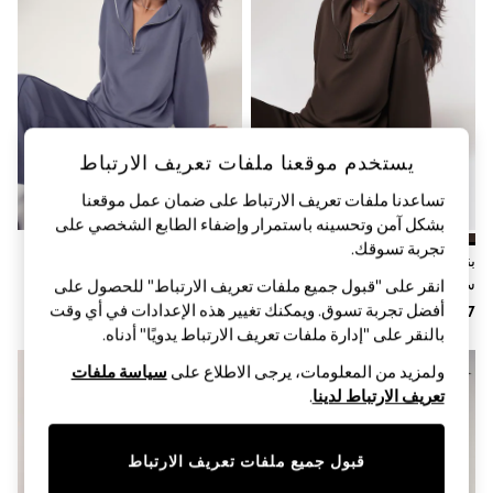
Sandals & Sliders
Jumpsuits & Playsuits
Shorts & Skirts
Sun Safe
Sun Hats & Caps
Sunglasses
Women's Holiday Shop
Women's Travel Styles
يستخدم موقعنا ملفات تعريف الارتباط
Dresses
Occasionwear
تساعدنا ملفات تعريف الارتباط على ضمان عمل موقعنا
Linen Collection
بشكل آمن وتحسينه باستمرار وإضفاء الطابع الشخصي على
Tops & T-Shirts
تجربة تسوقك.‏
Cover Ups & Kaftans
بني - رداء عُلوي رياضي مودال بـ 1/4
أزرق - رداء عُلوي رياضي مودال بـ
Sandals
سحَّاب من OSIA
1/4 سحَّاب من OSIA
انقر على "قبول جميع ملفات تعريف الارتباط" للحصول على
Swimwear
أفضل تجربة تسوق. ويمكنك تغيير هذه الإعدادات في أي وقت
Jumpsuits & Playsuits
بالنقر على "إدارة ملفات تعريف الارتباط يدويًا" أدناه.
Beachwear
Skirts
ولمزيد من المعلومات، يرجى الاطلاع على
سياسة ملفات
Trousers
تعريف الارتباط لدينا
.
Sunglasses
Sun Hats & Caps
Resort Styles
قبول جميع ملفات تعريف الارتباط
Boys' Holiday Shop
Boys' Travel Styles