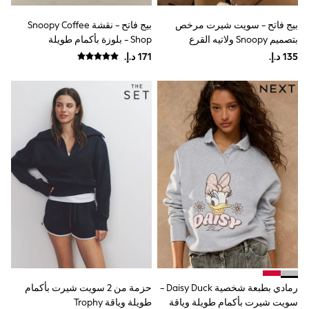
Mint Velvet
Monsoon
بيج فاتح - سويت شيرت مرخص
بيج فاتح - نقشة Snoopy Coffee
River Island
بتصميم Snoopy ولاتيه القرع
Shop - بلوزة بأكمام طويلة
SCHOOWEAR
All Boys Schoolwear
Shoes
Trousers
Shorts
Shirts
Polo Shirts
Sweatshirts & Jumpers
Coats & Jackets
Underwear
Socks
Multipacks
All Boys Sport & Swimwear
Trainers & Pumps
Swimwear
Tops
Shorts
Joggers
adidas
رمادي بطبعة شخصية Daisy Duck -
حزمة من 2 سويت شيرت بأكمام
Nike
سويت شيرت بأكمام طويلة وياقة
طويلة وياقة Trophy
All Girls Schoolwear