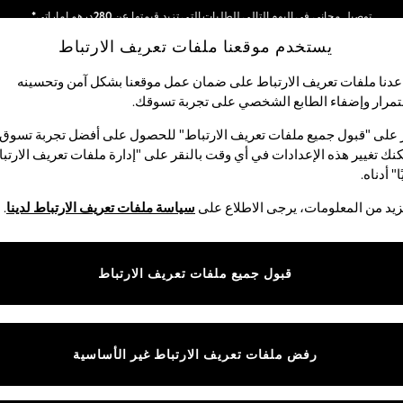
توصيل مجاني في اليوم التالي للطلبات التي تزيد قيمتها عن 280درهم إماراتي*
يستخدم موقعنا ملفات تعريف الارتباط
نحن نقوم بدفع جميع الرسوم
شبكاتنا الاجتماعية
دنا ملفات تعريف الارتباط على ضمان عمل موقعنا بشكل آمن وتحسينه
مرار وإضفاء الطابع الشخصي على تجربة تسوقك.‏
الأولاد
البيبي
النساء
الرجال
 على "قبول جميع ملفات تعريف الارتباط" للحصول على أفضل تجربة تسوق.
نك تغيير هذه الإعدادات في أي وقت بالنقر على "إدارة ملفات تعريف الارتب
اختر اللغة
ا" أدناه.
العربية
يد من المعلومات، يرجى الاطلاع على
سياسة ملفات تعريف الارتباط لدينا
.
قوق القانونية
الأقسام
ية وملفات تعريف الارتباط
نسائي
قبول جميع ملفات تعريف الارتباط
كام
رجالي
عريف الارتباط بشكل فردي
الأولاد
البنات
رفض ملفات تعريف الارتباط غير الأساسية
المنتجات المنزلية
البيبي