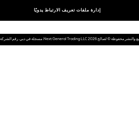
الماركات
إدارة ملفات تعريف الارتباط يدويًا
بطاقات هدايا إلكترونية
© لصالح 2026 Next General Trading LLC. مسجلة في دبي. رقم الشركة 1202472