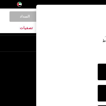
السداد
0
المنتجات المنزلية
الماركات
تصفيات
اط
En
Ar
خدمات أخرى
الإعلام والصحافة
الشركة
وظائف NEXT
برنامج الشركاء الخاص بنا