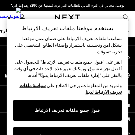
توصيل مجاني في اليوم التالي للطلبات التي تزيد قيمتها عن 280درهم إماراتي*
An error occurred on client
نحن نقوم بدفع جميع الرسوم
0
شبكاتنا الاجتماعية
يستخدم موقعنا ملفات تعريف الارتباط
ملابس مدرسية
البنات
الأولاد
البيبي
النساء
الرج
تساعدنا ملفات تعريف الارتباط على ضمان عمل موقعنا
بشكل آمن وتحسينه باستمرار وإضفاء الطابع الشخصي على
HOLIDAY SHOP
تجربة تسوقك.‏
حسابي
Holiday Shop
قم بتسجيل الدخول إلى حسابك
Modest Holiday Outfits
انقر على "قبول جميع ملفات تعريف الارتباط" للحصول على
Sunset Styles
أفضل تجربة تسوق. ويمكنك تغيير هذه الإعدادات في أي وقت
اختر اللغة
Summer Nightwear
En
Ar
بالنقر على "إدارة ملفات تعريف الارتباط يدويًا" أدناه.
العربية
Occasionwear
ولمزيد من المعلومات، يرجى الاطلاع على
سياسة ملفات
Girls
المساعدة
تعريف الارتباط لدينا
.
Girls' Holiday Shop
Girls' Travel Styles
الخصوصية والحقوق القانونية
Sunset Styles
قبول جميع ملفات تعريف الارتباط
Dresses
الأقسام
Occasionwear
Sets & Outfits
خدمات أخرى