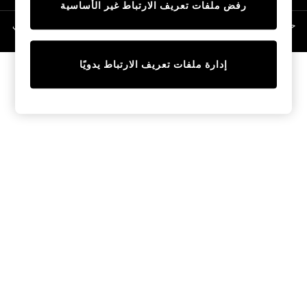
رفض ملفات تعريف الارتباط غير الأساسية
Linen Collection
Swimwear & Beachwear
حقوق الطبع والنشر محفوظة © لصالح 2026 Next General Trading LLC. مسجلة في
دبي. رقم الشركة 1202472
Tops & T-Shirts
Sandals & Sliders
إدارة ملفات تعريف الارتباط يدويًا
Jumpsuits & Playsuits
Shorts & Skirts
Sun Safe
Sun Hats & Caps
Sunglasses
Women's Holiday Shop
Women's Travel Styles
Dresses
Occasionwear
Linen Collection
Tops & T-Shirts
Cover Ups & Kaftans
Sandals
Swimwear
Jumpsuits & Playsuits