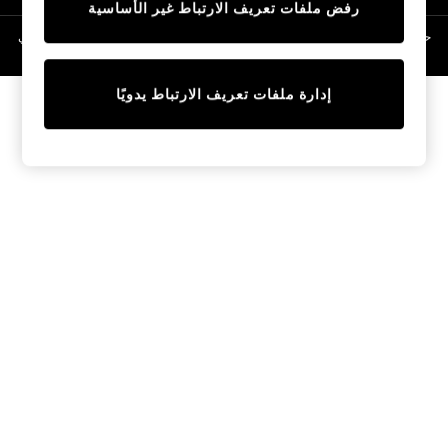
رفض ملفات تعريف الارتباط غير الأساسية
Linen Collection
Swimwear & Beachwear
حقوق الطبع والنشر محفوظة © لصالح 2026 Next General Trading LLC. مسجلة في
دبي. رقم الشركة 1202472
Tops & T-Shirts
Sandals & Sliders
إدارة ملفات تعريف الارتباط يدويًا
Jumpsuits & Playsuits
Shorts & Skirts
Sun Safe
Sun Hats & Caps
Sunglasses
Women's Holiday Shop
Women's Travel Styles
Dresses
Occasionwear
Linen Collection
Tops & T-Shirts
Cover Ups & Kaftans
Sandals
Swimwear
Jumpsuits & Playsuits