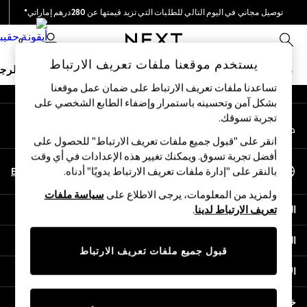
توصيل مجاني في اليوم التالي للطلبات التي تزيد قيمتها عن 280درهم إماراتي*
An error occurred on client
نحن نقوم بدفع جميع الرسوم
0
شبكاتنا الاجتماعية
يستخدم موقعنا ملفات تعريف الارتباط
ملابس مدرسية
البنات
الأولاد
البيبي
النساء
الرج
تساعدنا ملفات تعريف الارتباط على ضمان عمل موقعنا
بشكل آمن وتحسينه باستمرار وإضفاء الطابع الشخصي على
HOLIDAY SHOP
تجربة تسوقك.‏
حسابي
Holiday Shop
قم بتسجيل الدخول إلى حسابك
Modest Holiday Outfits
انقر على "قبول جميع ملفات تعريف الارتباط" للحصول على
Sunset Styles
أفضل تجربة تسوق. ويمكنك تغيير هذه الإعدادات في أي وقت
اختر اللغة
Summer Nightwear
En
Ar
بالنقر على "إدارة ملفات تعريف الارتباط يدويًا" أدناه.
العربية
Occasionwear
ولمزيد من المعلومات، يرجى الاطلاع على
سياسة ملفات
Girls
المساعدة
تعريف الارتباط لدينا
.
Girls' Holiday Shop
Girls' Travel Styles
الخصوصية والحقوق القانونية
Sunset Styles
قبول جميع ملفات تعريف الارتباط
Dresses
الأقسام
Occasionwear
Sets & Outfits
خدمات أخرى