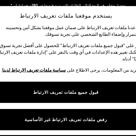
توصيل مجاني في اليوم التالي للطلبات التي تزيد قيمتها عن 280درهم إماراتي*
يستخدم موقعنا ملفات تعريف الارتباط
نحن نقوم بدفع جميع الرسوم
شبكاتنا الاجتماعية
دنا ملفات تعريف الارتباط على ضمان عمل موقعنا بشكل آمن وتحسينه
مرار وإضفاء الطابع الشخصي على تجربة تسوقك.‏
لبيبي
النساء
الرجال
متجر العطلات
 على "قبول جميع ملفات تعريف الارتباط" للحصول على أفضل تجربة تسوق.
نك تغيير هذه الإعدادات في أي وقت بالنقر على "إدارة ملفات تعريف الارتب
اختر اللغة
ا" أدناه.
العربية
يد من المعلومات، يرجى الاطلاع على
سياسة ملفات تعريف الارتباط لدينا
.
قوق القانونية
الأقسام
ية وملفات تعريف الارتباط
نسائي
قبول جميع ملفات تعريف الارتباط
كام
رجالي
عريف الارتباط بشكل فردي
الأولاد
البنات
رفض ملفات تعريف الارتباط غير الأساسية
المنتجات المنزلية
البيبي