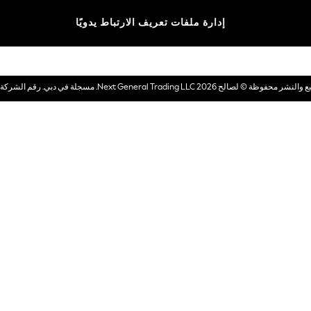
الماركات
إدارة ملفات تعريف الارتباط يدويًا
بطاقات هدايا إلكترونية
© لصالح 2026 Next General Trading LLC. مسجلة في دبي. رقم الشركة 1202472