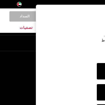
السداد
0
المنتجات المنزلية
الماركات
تصفيات
اط
En
Ar
خدمات أخرى
الإعلام والصحافة
الشركة
وظائف NEXT
برنامج الشركاء الخاص بنا