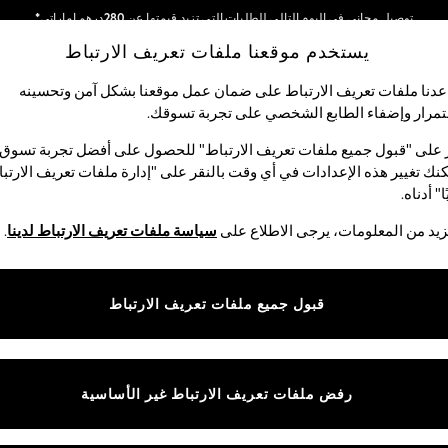
توصيل مجاني في اليوم التالي للطلبات التي تزيد قيمتها عن 280درهم إماراتي*
يستخدم موقعنا ملفات تعريف الارتباط
نحن نقوم بدفع جميع الرسوم
شبكاتنا الاجتماعية
دنا ملفات تعريف الارتباط على ضمان عمل موقعنا بشكل آمن وتحسينه
مرار وإضفاء الطابع الشخصي على تجربة تسوقك.‏
لبيبي
النساء
الرجال
متجر العطلات
 على "قبول جميع ملفات تعريف الارتباط" للحصول على أفضل تجربة تسوق.
نك تغيير هذه الإعدادات في أي وقت بالنقر على "إدارة ملفات تعريف الارتب
اختر اللغة
ا" أدناه.
العربية
يد من المعلومات، يرجى الاطلاع على
سياسة ملفات تعريف الارتباط لدينا
.
قوق القانونية
الأقسام
ية وملفات تعريف الارتباط
نسائي
قبول جميع ملفات تعريف الارتباط
كام
رجالي
عريف الارتباط بشكل فردي
الأولاد
البنات
رفض ملفات تعريف الارتباط غير الأساسية
المنتجات المنزلية
البيبي