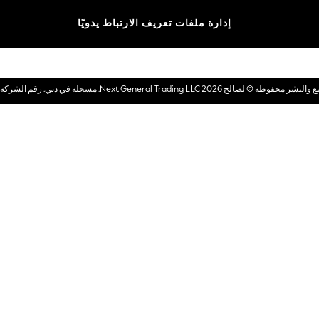
الماركات
إدارة ملفات تعريف الارتباط يدويًا
بطاقات هدايا إلكترونية
© لصالح 2026 Next General Trading LLC. مسجلة في دبي. رقم الشركة 1202472