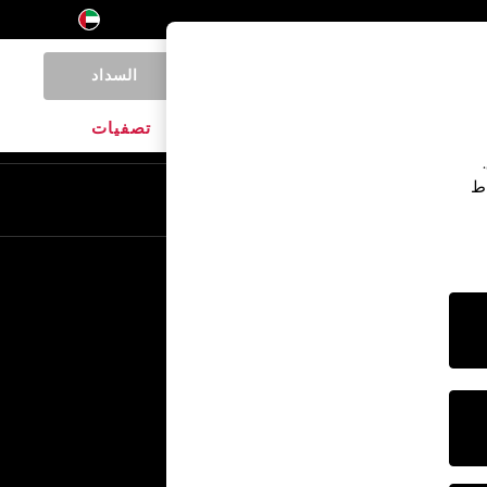
السداد
0
المنتجات المنزلية
الماركات
تصفيات
اط
En
Ar
خدمات أخرى
الإعلام والصحافة
الشركة
وظائف NEXT
برنامج الشركاء الخاص بنا