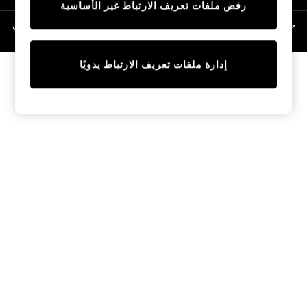
رفض ملفات تعريف الارتباط غير الأساسية
Trainers & Pumps
Swimwear
حقوق الطبع والنشر محفوظة © لصالح 2026 Next General Trading LLC. مسجلة في
دبي. رقم الشركة 1202472
Tops
Shorts
إدارة ملفات تعريف الارتباط يدويًا
Joggers
adidas
Nike
All Girls Schoolwear
Shoes
Dresses
Trousers
Skirts
Shirts
Polo Shirts
Sweatshirts
Cardigans
Coats & Jackets
Underwear
Socks & Tights