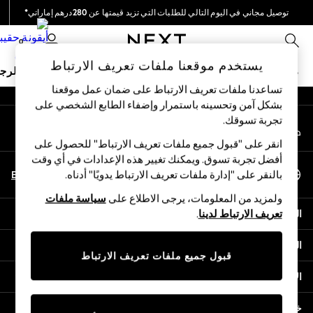
توصيل مجاني في اليوم التالي للطلبات التي تزيد قيمتها عن 280درهم إماراتي*
An error occurred on client
نحن نقوم بدفع جميع الرسوم
0
شبكاتنا الاجتماعية
يستخدم موقعنا ملفات تعريف الارتباط
ملابس مدرسية
البنات
الأولاد
البيبي
النساء
الرج
تساعدنا ملفات تعريف الارتباط على ضمان عمل موقعنا
بشكل آمن وتحسينه باستمرار وإضفاء الطابع الشخصي على
SCHOOWEAR
تجربة تسوقك.‏
حسابي
All Boys Schoolwear
قم بتسجيل الدخول إلى حسابك
Shoes
انقر على "قبول جميع ملفات تعريف الارتباط" للحصول على
Trousers
أفضل تجربة تسوق. ويمكنك تغيير هذه الإعدادات في أي وقت
اختر اللغة
Shorts
En
Ar
بالنقر على "إدارة ملفات تعريف الارتباط يدويًا" أدناه.
العربية
Shirts
ولمزيد من المعلومات، يرجى الاطلاع على
سياسة ملفات
Polo Shirts
المساعدة
تعريف الارتباط لدينا
.
Sweatshirts & Jumpers
Coats & Jackets
الخصوصية والحقوق القانونية
Underwear
قبول جميع ملفات تعريف الارتباط
Socks
الأقسام
Multipacks
All Boys Sport & Swimwear
خدمات أخرى