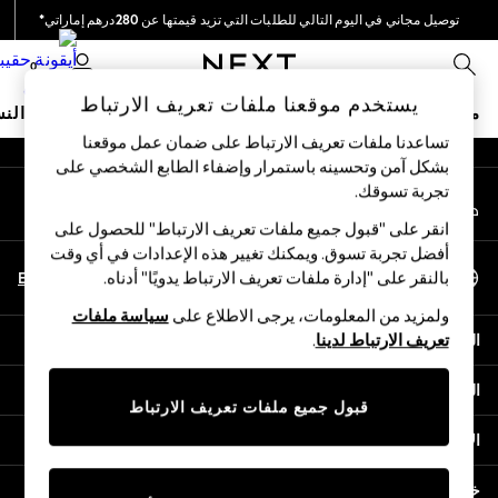
توصيل مجاني في اليوم التالي للطلبات التي تزيد قيمتها عن 280درهم إماراتي*
An error occurred on client
نحن نقوم بدفع جميع الرسوم
0
شبكاتنا الاجتماعية
يستخدم موقعنا ملفات تعريف الارتباط
متجر العطلات
ملابس مدرسية
البنات
الأولاد
البيبي
النس
تساعدنا ملفات تعريف الارتباط على ضمان عمل موقعنا
بشكل آمن وتحسينه باستمرار وإضفاء الطابع الشخصي على
HOLIDAY SHOP
تجربة تسوقك.‏
حسابي
Holiday Shop
قم بتسجيل الدخول إلى حسابك
Modest Holiday Outfits
انقر على "قبول جميع ملفات تعريف الارتباط" للحصول على
Sunset Styles
أفضل تجربة تسوق. ويمكنك تغيير هذه الإعدادات في أي وقت
اختر اللغة
Summer Nightwear
En
Ar
بالنقر على "إدارة ملفات تعريف الارتباط يدويًا" أدناه.
العربية
Occasionwear
ولمزيد من المعلومات، يرجى الاطلاع على
سياسة ملفات
Girls
المساعدة
تعريف الارتباط لدينا
.
Girls' Holiday Shop
Girls' Travel Styles
الخصوصية والحقوق القانونية
Sunset Styles
قبول جميع ملفات تعريف الارتباط
Dresses
الأقسام
Occasionwear
Sets & Outfits
خدمات أخرى