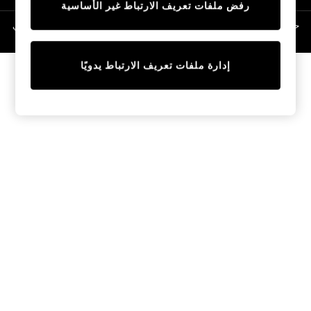
رفض ملفات تعريف الارتباط غير الأساسية
Linen Collection
Swimwear & Beachwear
حقوق الطبع والنشر محفوظة © لصالح 2026 Next General Trading LLC. مسجلة في
دبي. رقم الشركة 1202472
Tops & T-Shirts
Sandals & Sliders
إدارة ملفات تعريف الارتباط يدويًا
Jumpsuits & Playsuits
Shorts & Skirts
Sun Safe
Sun Hats & Caps
Sunglasses
Women's Holiday Shop
Women's Travel Styles
Dresses
Occasionwear
Linen Collection
Tops & T-Shirts
Cover Ups & Kaftans
Sandals
Swimwear
Jumpsuits & Playsuits